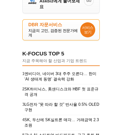
Askbiz에게 물어보세
GO
요
DBR 자문서비스
서비스
지금의 고민, 검증된 전문가에
보기
게
K-FOCUS TOP 5
지금 주목해야 할 산업과 기업 트렌드
1
엔비디아, 네이버 3대 주주 오른다… 한미
‘AI 생태계 동맹’ 결속력 강화
2
SK하이닉스, 美샌디스크와 HBF 첫 표준규
격 공개
3
LG전자 “못 따라 할 것” 반사율 0.5% OLED
구현
4
SK, 두산에 SK실트론 매각… 거래금액 2.3
조원