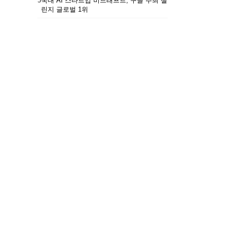
5
국내 AI 스타트업 비드래프트, 구글 주최 챌
린지 글로벌 1위