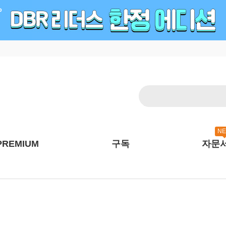
N
PREMIUM
구독
자문