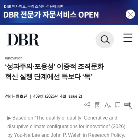
Innovation
‘성과주의·포용성’ 이중적 조직문화
혁신 실행 단계에선 득보다 ‘독’
정리=최호진
|
439호 (2026년 4월 Issue 2)
▶ Based on “The duality of duality: Generative and
disruptive climate configurations for innovation” (2026)
by You-Na Lee and John P. Walsh in Research Policy,