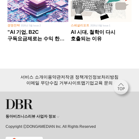
경영전략
스페셜리포트
2026년 5월 Issue 2
2026년 8월 Issue 1
“AI 기업, B2C
AI 시대, 철학이 다시
구독요금제로는 수익 한계
호출되는 이유
다른 사업 없이 AI 성장에만
의존 땐 위기”
서비스 소개
이용약관
저작권 정책
개인정보처리방침
이메일 무단수집 거부
사이트맵
기업교육 문의
동아비즈니스리뷰 사업자 정보
Copyright ⒸDONGAMEDIAN Inc. All Rights Reserved
회원 가입만 해도, DBR 월정액 서비스 첫 달 무료!