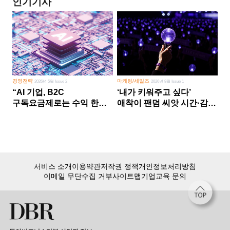
인기기사
경영전략
마케팅/세일즈
2026년 5월 Issue 2
2026년 8월 Issue 1
“AI 기업, B2C
‘내가 키워주고 싶다’
구독요금제로는 수익 한계
애착이 팬덤 씨앗 시간·감정
다른 사업 없이 AI 성장에만
쏟다 보면 ‘정체성
의존 땐 위기”
공동체’로
서비스 소개
이용약관
저작권 정책
개인정보처리방침
이메일 무단수집 거부
사이트맵
기업교육 문의