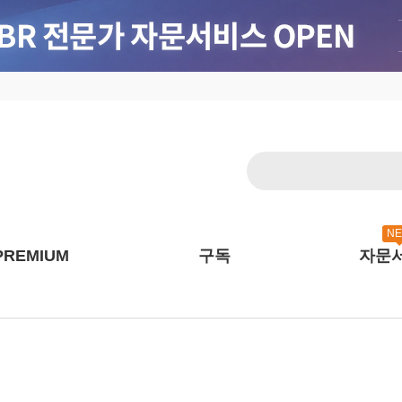
N
PREMIUM
구독
자문