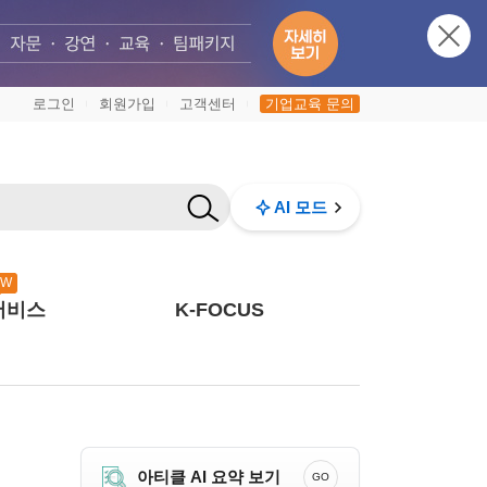
로그인
회원가입
고객센터
기업교육 문의
|
|
|
AI 모드
EW
서비스
K-FOCUS
아티클 AI 요약 보기
GO