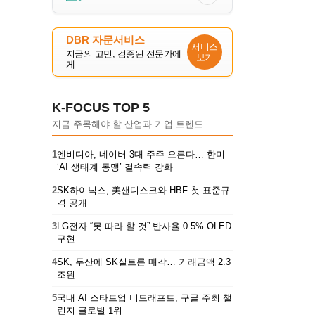
DBR 자문서비스
서비스
지금의 고민, 검증된 전문가에
보기
게
K-FOCUS TOP 5
지금 주목해야 할 산업과 기업 트렌드
1
엔비디아, 네이버 3대 주주 오른다… 한미
‘AI 생태계 동맹’ 결속력 강화
2
SK하이닉스, 美샌디스크와 HBF 첫 표준규
격 공개
3
LG전자 “못 따라 할 것” 반사율 0.5% OLED
구현
4
SK, 두산에 SK실트론 매각… 거래금액 2.3
조원
5
국내 AI 스타트업 비드래프트, 구글 주최 챌
린지 글로벌 1위