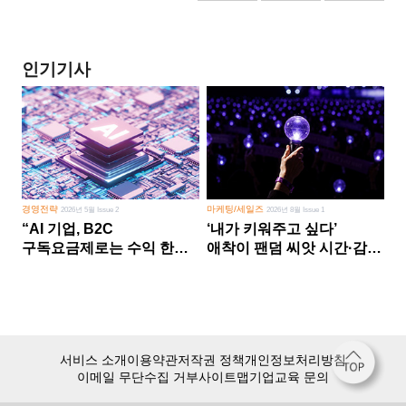
인기기사
경영전략
마케팅/세일즈
2026년 5월 Issue 2
2026년 8월 Issue 1
“AI 기업, B2C
‘내가 키워주고 싶다’
구독요금제로는 수익 한계
애착이 팬덤 씨앗 시간·감정
다른 사업 없이 AI 성장에만
쏟다 보면 ‘정체성
의존 땐 위기”
공동체’로
서비스 소개
이용약관
저작권 정책
개인정보처리방침
이메일 무단수집 거부
사이트맵
기업교육 문의