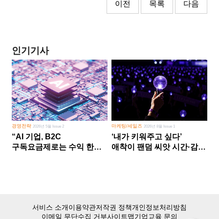
이전
목록
다음
인기기사
경영전략
마케팅/세일즈
2026년 5월 Issue 2
2026년 8월 Issue 1
“AI 기업, B2C
‘내가 키워주고 싶다’
구독요금제로는 수익 한계
애착이 팬덤 씨앗 시간·감정
다른 사업 없이 AI 성장에만
쏟다 보면 ‘정체성
의존 땐 위기”
공동체’로
서비스 소개
이용약관
저작권 정책
개인정보처리방침
이메일 무단수집 거부
사이트맵
기업교육 문의