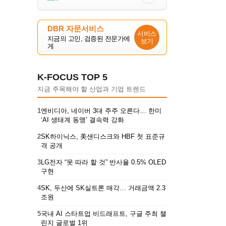
DBR 자문서비스
서비스
지금의 고민, 검증된 전문가에
보기
게
K-FOCUS TOP 5
지금 주목해야 할 산업과 기업 트렌드
1
엔비디아, 네이버 3대 주주 오른다… 한미
‘AI 생태계 동맹’ 결속력 강화
2
SK하이닉스, 美샌디스크와 HBF 첫 표준규
격 공개
3
LG전자 “못 따라 할 것” 반사율 0.5% OLED
구현
4
SK, 두산에 SK실트론 매각… 거래금액 2.3
조원
5
국내 AI 스타트업 비드래프트, 구글 주최 챌
린지 글로벌 1위