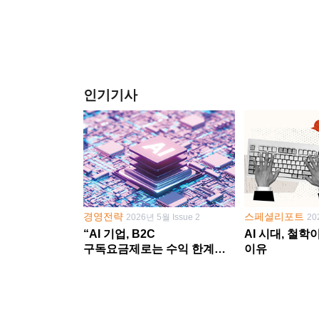
인기기사
경영전략
스페셜리포트
2026년 5월 Issue 2
20
“AI 기업, B2C
AI 시대, 철
구독요금제로는 수익 한계
이유
다른 사업 없이 AI 성장에만
의존 땐 위기”