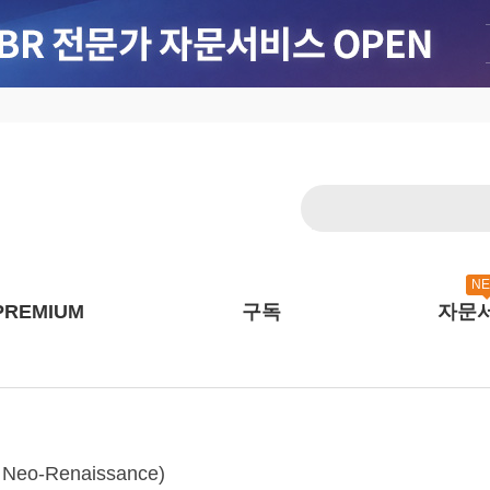
N
PREMIUM
구독
자문
o-Renaissance)