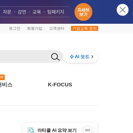
로그인
회원가입
고객센터
기업교육 문의
|
|
|
AI 모드
EW
서비스
K-FOCUS
아티클 AI 요약 보기
GO