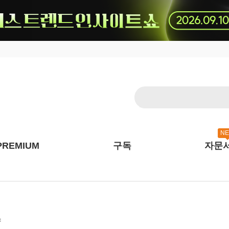
N
PREMIUM
구독
자문
략