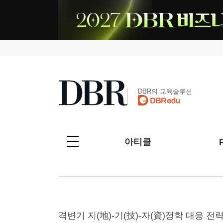
DBR의 교육솔루션
아티클
격변기 지(地)-기(技)-자(資)정학 대응 전