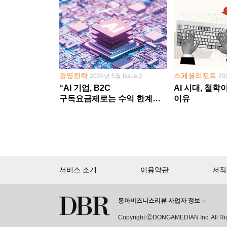
경영전략
스페셜리포트
2026년 5월 Issue 2
20
“AI 기업, B2C
AI 시대, 철
구독요금제로는 수익 한계
이유
다른 사업 없이 AI 성장에만
의존 땐 위기”
서비스 소개
이용약관
저작
동아비즈니스리뷰 사업자 정보
회원 가입만 해도, DBR 월정액 
Copyright ⒸDONGAMEDIAN Inc. All Ri
15,000여 건의 DBR 콘텐츠를