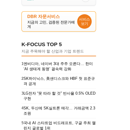
DBR 자문서비스
서비스
지금의 고민, 검증된 전문가에
보기
게
K-FOCUS TOP 5
지금 주목해야 할 산업과 기업 트렌드
1
엔비디아, 네이버 3대 주주 오른다… 한미
‘AI 생태계 동맹’ 결속력 강화
2
SK하이닉스, 美샌디스크와 HBF 첫 표준규
격 공개
3
LG전자 “못 따라 할 것” 반사율 0.5% OLED
구현
4
SK, 두산에 SK실트론 매각… 거래금액 2.3
조원
5
국내 AI 스타트업 비드래프트, 구글 주최 챌
린지 글로벌 1위