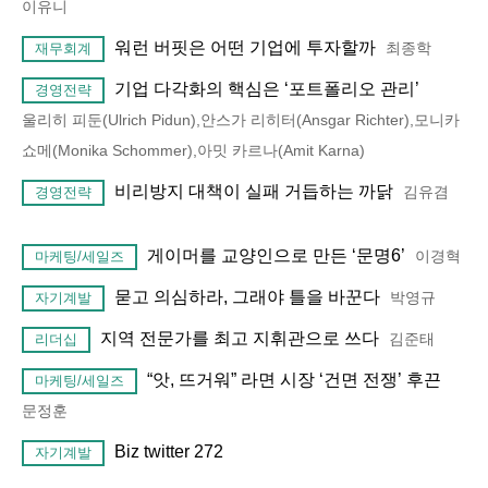
이유니
워런 버핏은 어떤 기업에 투자할까
최종학
재무회계
기업 다각화의 핵심은 ‘포트폴리오 관리’
경영전략
울리히 피둔(Ulrich Pidun),안스가 리히터(Ansgar Richter),모니카
쇼메(Monika Schommer),아밋 카르나(Amit Karna)
비리방지 대책이 실패 거듭하는 까닭
김유겸
경영전략
게이머를 교양인으로 만든 ‘문명6’
이경혁
마케팅/세일즈
묻고 의심하라, 그래야 틀을 바꾼다
박영규
자기계발
지역 전문가를 최고 지휘관으로 쓰다
김준태
리더십
“앗, 뜨거워” 라면 시장 ‘건면 전쟁’ 후끈
마케팅/세일즈
문정훈
Biz twitter 272
자기계발