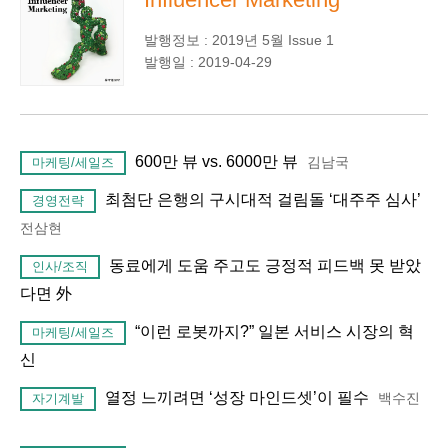
발행정보 : 2019년 5월 Issue 1
발행일 : 2019-04-29
600만 뷰 vs. 6000만 뷰
김남국
마케팅/세일즈
최첨단 은행의 구시대적 걸림돌 ‘대주주 심사’
경영전략
전삼현
동료에게 도움 주고도 긍정적 피드백 못 받았
인사/조직
다면 外
“이런 로봇까지?” 일본 서비스 시장의 혁
마케팅/세일즈
신
열정 느끼려면 ‘성장 마인드셋’이 필수
백수진
자기계발