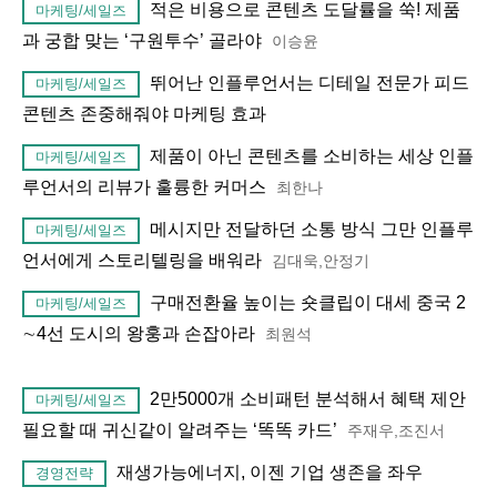
적은 비용으로 콘텐츠 도달률을 쑥! 제품
마케팅/세일즈
과 궁합 맞는 ‘구원투수’ 골라야
이승윤
뛰어난 인플루언서는 디테일 전문가 피드
마케팅/세일즈
콘텐츠 존중해줘야 마케팅 효과
제품이 아닌 콘텐츠를 소비하는 세상 인플
마케팅/세일즈
루언서의 리뷰가 훌륭한 커머스
최한나
메시지만 전달하던 소통 방식 그만 인플루
마케팅/세일즈
언서에게 스토리텔링을 배워라
김대욱,안정기
구매전환율 높이는 숏클립이 대세 중국 2
마케팅/세일즈
∼4선 도시의 왕훙과 손잡아라
최원석
2만5000개 소비패턴 분석해서 혜택 제안
마케팅/세일즈
필요할 때 귀신같이 알려주는 ‘똑똑 카드’
주재우,조진서
재생가능에너지, 이젠 기업 생존을 좌우
경영전략