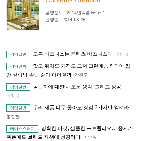
발행정보 : 2014년 4월 Issue 1
발행일 : 2014-03-26
모든 비즈니스는 콘텐츠 비즈니스다
김남국
경영일반
맛도 위치도 가격도 그저 그런데… 왜? 이 집
경영전략
만 설렁탕 손님 줄이 이어질까
강진구
공급자에 대한 새로운 생각, 그리고 성공
경영일반
최정욱
우리 제품 너무 좋아도 장점 3가지만 알려라
경영일반
홍진환
명확한 타깃, 심플한 포트폴리오… 중저가
케이스스터디
폭풍에도 브랜드 재생에 성공하다
이유종