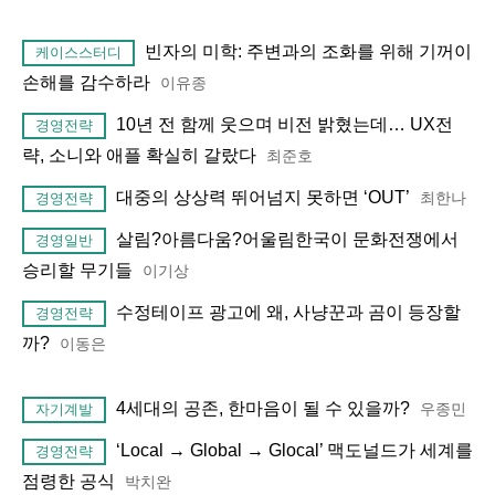
빈자의 미학: 주변과의 조화를 위해 기꺼이
케이스스터디
손해를 감수하라
이유종
10년 전 함께 웃으며 비전 밝혔는데… UX전
경영전략
략, 소니와 애플 확실히 갈랐다
최준호
대중의 상상력 뛰어넘지 못하면 ‘OUT’
최한나
경영전략
살림?아름다움?어울림한국이 문화전쟁에서
경영일반
승리할 무기들
이기상
수정테이프 광고에 왜, 사냥꾼과 곰이 등장할
경영전략
까?
이동은
4세대의 공존, 한마음이 될 수 있을까?
우종민
자기계발
‘Local → Global → Glocal’ 맥도널드가 세계를
경영전략
점령한 공식
박치완