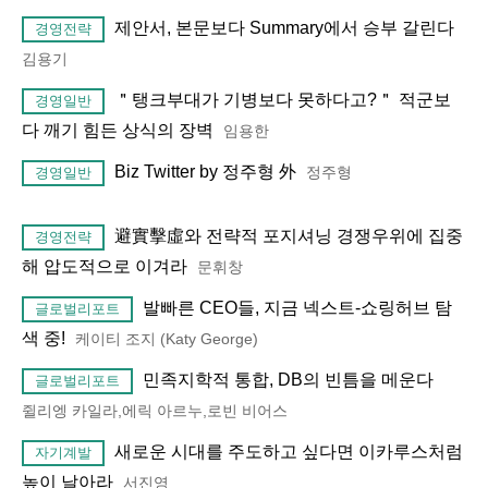
제안서, 본문보다 Summary에서 승부 갈린다
경영전략
김용기
＂탱크부대가 기병보다 못하다고?＂ 적군보
경영일반
다 깨기 힘든 상식의 장벽
임용한
Biz Twitter by 정주형 外
정주형
경영일반
避實擊虛와 전략적 포지셔닝 경쟁우위에 집중
경영전략
해 압도적으로 이겨라
문휘창
발빠른 CEO들, 지금 넥스트-쇼링허브 탐
글로벌리포트
색 중!
케이티 조지 (Katy George)
민족지학적 통합, DB의 빈틈을 메운다
글로벌리포트
쥘리엥 카일라,에릭 아르누,로빈 비어스
새로운 시대를 주도하고 싶다면 이카루스처럼
자기계발
높이 날아라
서진영