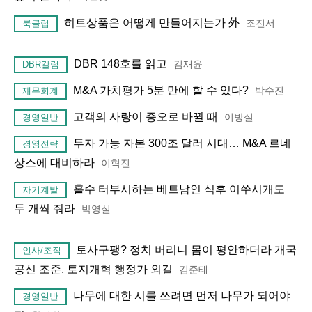
히트상품은 어떻게 만들어지는가 外
조진서
북클럽
DBR 148호를 읽고
김재윤
DBR칼럼
M&A 가치평가 5분 만에 할 수 있다?
박수진
재무회계
고객의 사랑이 증오로 바뀔 때
이방실
경영일반
투자 가능 자본 300조 달러 시대… M&A 르네
경영전략
상스에 대비하라
이혁진
홀수 터부시하는 베트남인 식후 이쑤시개도
자기계발
두 개씩 줘라
박영실
토사구팽? 정치 버리니 몸이 평안하더라 개국
인사/조직
공신 조준, 토지개혁 행정가 외길
김준태
나무에 대한 시를 쓰려면 먼저 나무가 되어야
경영일반