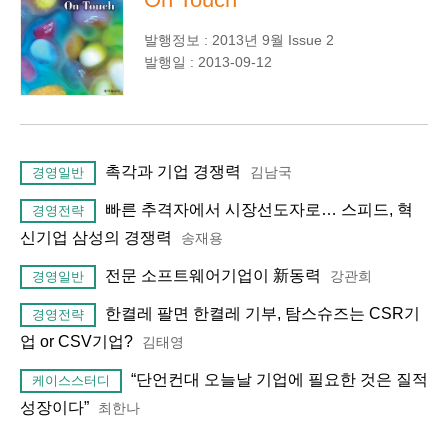
발행정보 : 2013년 9월 Issue 2
발행일 : 2013-09-12
촉각과 기업 경쟁력
김남국
경영일반
빠른 추격자에서 시장선도자로… 스피드, 혁
경영전략
신기업 삼성의 경쟁력
송재용
전문 소프트웨어기업이 新동력
강관희
경영일반
한켤레 팔면 한켤레 기부, 탐스슈즈는 CSR기
경영전략
업 or CSV기업?
김태영
“단언컨대 오늘날 기업에 필요한 것은 질적
케이스스터디
성장이다”
최한나