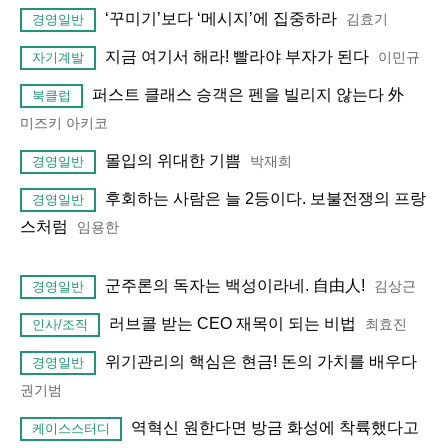
‘꾸미기’보다 ‘메시지’에 집중하라
김효기
경영일반
지금 여기서 해라! 빨라야 부자가 된다
이민규
자기계발
퍼스트 클래스 승객은 펜을 빌리지 않는다 外
북클럽
미즈키 아키코
몰입의 위대한 기쁨
박재희
경영일반
후회하는 사람은 늘 2등이다. 보불전쟁의 프랑
경영일반
스처럼
임용한
군주론의 독자는 백성이라네. 自由人!
김상근
경영일반
러브콜 받는 CEO 재목이 되는 비법
최효진
인사/조직
위기관리의 핵심은 현금! 돈의 가치를 배우다
경영일반
권기범
역혁신 원한다면 방금 화성에 착륙했다고
케이스스터디