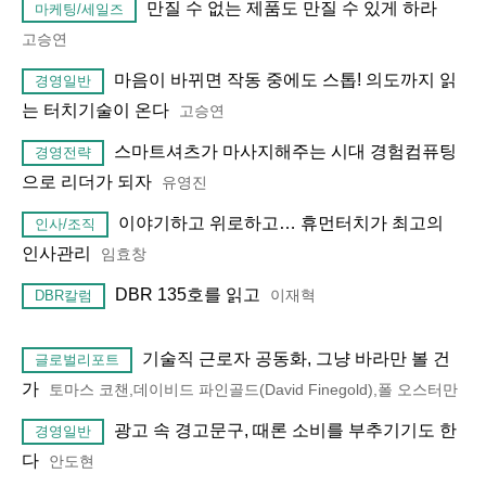
만질 수 없는 제품도 만질 수 있게 하라
마케팅/세일즈
고승연
마음이 바뀌면 작동 중에도 스톱! 의도까지 읽
경영일반
는 터치기술이 온다
고승연
스마트셔츠가 마사지해주는 시대 경험컴퓨팅
경영전략
으로 리더가 되자
유영진
이야기하고 위로하고… 휴먼터치가 최고의
인사/조직
인사관리
임효창
DBR 135호를 읽고
이재혁
DBR칼럼
기술직 근로자 공동화, 그냥 바라만 볼 건
글로벌리포트
가
토마스 코챈,데이비드 파인골드(David Finegold),폴 오스터만
광고 속 경고문구, 때론 소비를 부추기기도 한
경영일반
다
안도현