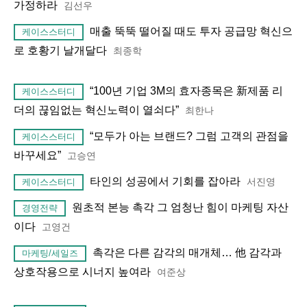
가정하라
김선우
매출 뚝뚝 떨어질 때도 투자 공급망 혁신으
케이스스터디
로 호황기 날개달다
최종학
“100년 기업 3M의 효자종목은 新제품 리
케이스스터디
더의 끊임없는 혁신노력이 열쇠다”
최한나
“모두가 아는 브랜드? 그럼 고객의 관점을
케이스스터디
바꾸세요”
고승연
타인의 성공에서 기회를 잡아라
서진영
케이스스터디
원초적 본능 촉각 그 엄청난 힘이 마케팅 자산
경영전략
이다
고영건
촉각은 다른 감각의 매개체… 他 감각과
마케팅/세일즈
상호작용으로 시너지 높여라
여준상