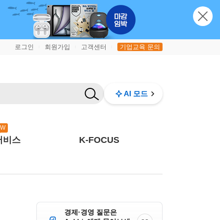
로그인
회원가입
고객센터
기업교육 문의
|
|
|
AI 모드
EW
서비스
K-FOCUS
경제·경영 질문은