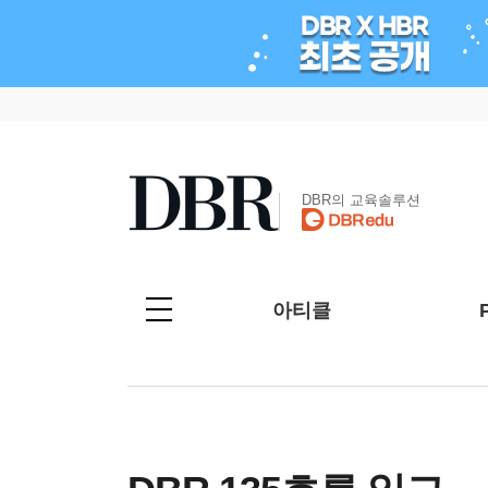
DBR의 교육솔루션
아티클