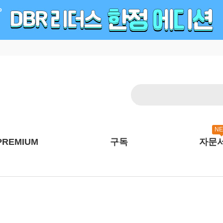
N
PREMIUM
구독
자문