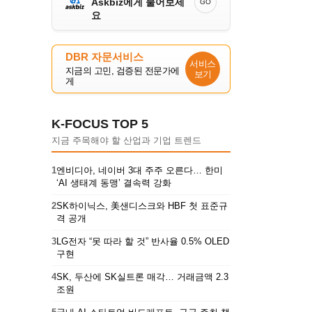
Askbiz에게 물어보세
GO
요
DBR 자문서비스
서비스
지금의 고민, 검증된 전문가에
보기
게
K-FOCUS TOP 5
지금 주목해야 할 산업과 기업 트렌드
1
엔비디아, 네이버 3대 주주 오른다… 한미
‘AI 생태계 동맹’ 결속력 강화
2
SK하이닉스, 美샌디스크와 HBF 첫 표준규
격 공개
3
LG전자 “못 따라 할 것” 반사율 0.5% OLED
구현
4
SK, 두산에 SK실트론 매각… 거래금액 2.3
조원