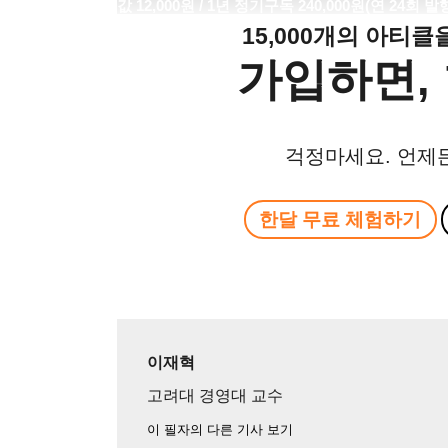
값
12,000
원
/ 1
년 정기구독
240,000
원
(
연
24
회 발
15,000개의 아티
가입하면, 
걱정마세요. 언제
한달 무료 체험하기
이재혁
고려대 경영대 교수
이 필자의 다른 기사 보기