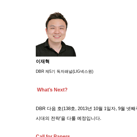
이재혁
DBR
제
5
기 독자패널
(LIG
넥스원
)
What’s Next?
DBR
다음 호
(138
호
, 2013
년
10
월
1
일자
, 9
월 넷째
시대의 전략
’
을 다룰 예정입니다
.
Call for Papers