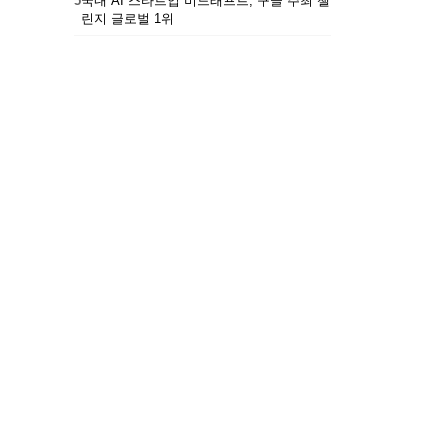
5
국내 AI 스타트업 비드래프트, 구글 주최 챌
린지 글로벌 1위