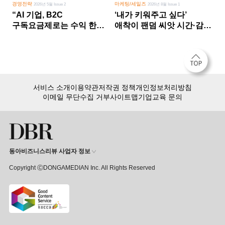
경영전략
마케팅/세일즈
2026년 5월 Issue 2
2026년 8월 Issue 1
“AI 기업, B2C
‘내가 키워주고 싶다’
구독요금제로는 수익 한계
애착이 팬덤 씨앗 시간·감정
다른 사업 없이 AI 성장에만
쏟다 보면 ‘정체성
의존 땐 위기”
공동체’로
서비스 소개
이용약관
저작권 정책
개인정보처리방침
이메일 무단수집 거부
사이트맵
기업교육 문의
동아비즈니스리뷰 사업자 정보
Copyright ⒸDONGAMEDIAN Inc. All Rights Reserved
회원 가입만 해도, DBR 월정액 서비스 첫 달 무료!
15,000여 건의 DBR 콘텐츠를
무제한으로 이용
하세요.
첫 달 무제한 이용