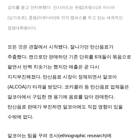
강의를 듣고 인터뷰했다
.
인시아드는 유럽
(
프랑스
)
과 아시아
(
싱가포르
),
중동
(
아부다비
)
에 각각 캠퍼스를 두고 있는 세계적인
경영대학원이다
.
모든 것은 관찰에서 시작됐다
.
잘나가던 탄산음료가
주춤했다
.
캔으로만 판매하던 기존 단위를
6
개들이 묶음으로
팔면서 반짝 치솟기는 했지만 매출은 곧 다시
지지부진해졌다
.
탄산음료 시장이 정체되면서 알코아
(ALCOA)
가 타격을 받았다
.
코카콜라 등 탄산음료 업체들은
알코아에서 구입한 캔 용기에 음료를 담아 판매한다
.
탄산음료 판매가 부진하면 알코아에도 직접 영향이 있을
수밖에 없다
.
알코아는 팀을 꾸려 조사
(ethnographic research)
에