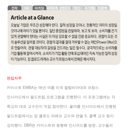
편집자주
카이스트
EMBA
는 매년 여름 미국 컬럼비아대와 프랑스
인시아드에서 필드트립 프로그램을 진행한다
.
이 프로그램에는 각
학교의 대표 교수진이 직접 참여한다
.
올여름 인시아드에서 진행된
필드트립에서는 장 클로드 라레슈 교수와 란델
S.
클록 교수 등이
강의했다
. DBR
은 카이스트와 동행해 인시아드를 방문
,
교수들의