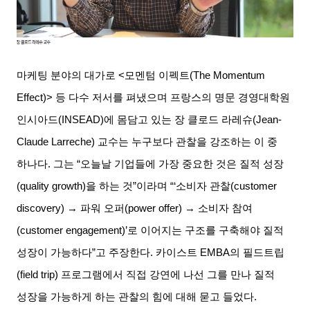
마케팅 분야의 대가로
<
모멘텀 이펙트
(The Momentum
Effect)>
등 다수 저서를 펴냈으며 프랑스의 명문 경영대학원
인시아드
(INSEAD)
에 몸담고 있는 장 클로드 라레슈
(Jean-
Claude Larreche)
교수는 누구보다 관찰을 강조하는 이 중
하나다
.
그는
“
오늘날 기업들에 가장 중요한 것은 질적 성장
(quality growth)
을 하는 것
”
이라며
“‘
소비자 관찰
(customer
discovery) →
파워 오퍼
(power offer)
→ 소비자 참여
(customer engagement)’
로 이어지는 구조를 구축해야 질적
성장이 가능하다
”
고 주장한다
.
카이스트
EMBA
의 필드트립
(field trip)
프로그램에서 직접 강연에 나선 그를 만나 질적
성장을 가능하게 하는 관찰의 힘에 대해 묻고 들었다
.