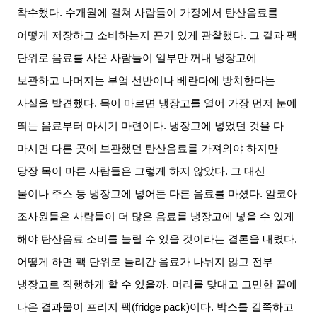
착수했다
.
수개월에 걸쳐 사람들이 가정에서 탄산음료를
어떻게 저장하고 소비하는지 끈기 있게 관찰했다
.
그 결과 팩
단위로 음료를 사온 사람들이 일부만 꺼내 냉장고에
보관하고 나머지는 부엌 선반이나 베란다에 방치한다는
사실을 발견했다
.
목이 마르면 냉장고를 열어 가장 먼저 눈에
띄는 음료부터 마시기 마련이다
.
냉장고에 넣었던 것을 다
마시면 다른 곳에 보관했던 탄산음료를 가져와야 하지만
당장 목이 마른 사람들은 그렇게 하지 않았다
.
그 대신
물이나 주스 등 냉장고에 넣어둔 다른 음료를 마셨다
.
알코아
조사원들은 사람들이 더 많은 음료를 냉장고에 넣을 수 있게
해야 탄산음료 소비를 늘릴 수 있을 것이라는 결론을 내렸다
.
어떻게 하면 팩 단위로 들려간 음료가 나뉘지 않고 전부
냉장고로 직행하게 할 수 있을까
.
머리를 맞대고 고민한 끝에
나온 결과물이 프리지 팩
(fridge pack)
이다
.
박스를 길쭉하고