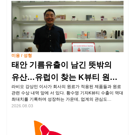
미용 / 성형
태안 기름유출이 남긴 뜻밖의
유산…유럽이 찾는 K뷰티 원료
라비오 강상민 이사가 회사의 원료가 적용된 제품들과 원료
기업 라비오
관련 수상 내역 앞에 서 있다. 황수영 기자K뷰티 수출이 역대
최대치를 기록하며 성장하는 가운데, 업계의 관심도
완제품에서 화장품 원료와 제조 기술로 확장되고 있다.
2026.08.03
그동안 완제품 브랜드에 비해 상대적으로 주목받지 못했던
국내 원료 기업들도 글로벌 시장에서 존재감을 키우고 있다.
성분을 중심으로 화장품을 선택하는 소비자가 늘고 친환경·
비건 원료에 대한 수요가 확대되면서, 한국 고유의 식물