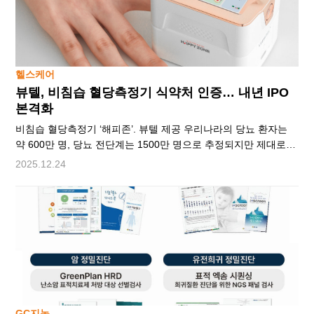
관리 현황 조사’를 시행했다. 이번 조사는 의사 404
헬스케어
뷰텔, 비침습 혈당측정기 식약처 인증… 내년 IPO
본격화
비침습 혈당측정기 ‘해피존’. 뷰텔 제공 우리나라의 당뇨 환자는
약 600만 명, 당뇨 전단계는 1500만 명으로 추정되지만 제대로
혈당을 관리하는 이는 60만 명에 불과하다. 하루에도 여러 번
2025.12.24
바늘로 손가락을 찔러야 하는 불편과 고통 때문이다. ‘바늘
공포증’에 시달리는 이들에게 반가운 소식이 전해졌다. 헬스케어
전문기업 ㈜뷰텔이 개발한 비침습 혈당측정기 ‘해피존’이 이달
식약처 3등급 의료기기 허가를 획득하며 국내 혈당 관리 시장에
새로운 전환점을 제시했다. 채혈 없이 측정하는 혈당측정기의
정식 의료기기 인정은 국내에서 손꼽히는
GC지놈