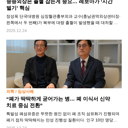
중증외상은 출혈 잡는게 중요… 레보아가 ‘시간
벌기’ 핵심
장성욱 단국대병원 심장혈관흉부외과 교수(충남권역외상센터장·
왼쪽에서 두 번째)가 복부에 대량 출혈이 발생했을 때 대처할 수
있는 대동맥 내 풍선폐쇄소생술(레보아)을 교육하고 있다.
2025.12.24
단국대병원 제공드라마 ‘낭만닥터 김사부’에서는 출혈로 쇼크에
빠진 중증 외상 환자의 가슴을 열지 않고 혈관을 통해 의료용
풍선을 삽입해 복강내 출혈을 일시적으로 막는 장면이 등장한다.
대동맥 내 풍선폐쇄소생술인 ‘레보아(REBOA)’다. 극 중에서는
짧게 지나가는 장면이지만 실제 의료 현장에서는 환자의 생사를
가르는 중요한 치료로 자리 잡고 있다.이 같은
의학 / 임상사례
“폐가 딱딱하게 굳어가는 병… 폐 이식서 신약
치료 중심 전환”
특발성 폐섬유증은 뚜렷한 원인 없이 폐 조직 섬유화가 진행되며
폐가 점차 딱딱해지는 만성 진행성 질환이다. 인구 10만 명당
10명 정도 생기는 희귀난치성 질환이다. 마른기침과 호흡곤란,
2025.12.24