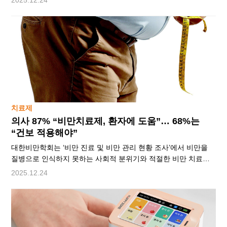
피로감이 대표적 증상이다. 질환이 진행되면 산소 공급이
어려워져 일상생활이 쉽지 않다. 근본적인 원인이 명확히
밝혀지지 않아 환자와 의료진 모두 장기간 ‘시간 관리’와 ‘진행
억제’에 집중해야 하는 난치성 질환이다. 특발성 폐섬유증 치료를
이어오고 있는 김신용 환우와 주치의인 정만표 삼성서울병원
호흡기내과 교수를 함께 만났다.―특발성 폐섬유증은 어
치료제
의사 87% “비만치료제, 환자에 도움”… 68%는
“건보 적용해야”
대한비만학회는 ‘비만 진료 및 비만 관리 현황 조사’에서 비만을
질병으로 인식하지 못하는 사회적 분위기와 적절한 비만 치료를
제공하기 어려운 구조적 한계가 존재했다고 지적했다.
2025.12.24
게티이미지뱅크최근 비만 치료제 시장이 빠르게 성장하면서
‘치료제 남용’이 사회적 문제로 대두되고 있다. 전문가들은 “비만
치료 목적으로 개발된 약물이 미용 수단으로 변질되는 것은
문제”라며 “비만과 대사질환 치료라는 본래 목적이 퇴색될 수
있다”고 우려했다. 대한비만학회는 2025년 ‘비만 진료 및 비만