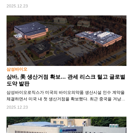
Debate & Discussion symposium with Daewoong)’을 통해 올해
2025.12.23
개정된 당뇨병 진료 지침 관련 초기 치료 전략과 약제 선택 기준
등을 논의했다고 밝혔다.이번에 5회를 맞은 대웅 4D 심포지엄은
전달식 강의 중심 학술행사와 달리 패널 토론과 질의응답을
중심으로 운영되는 것이 특징이다. 대학병원 교수진과 개원의가
함께 참여해 최신 근거와 현장 진료 경험을 함께 공유하고 진료
현장에서 자
삼성바이오
삼바, 美 생산거점 확보… 관세 리스크 털고 글로벌
도약 발판
삼성바이오로직스가 미국의 바이오의약품 생산시설 인수 계약을
체결하면서 미국 내 첫 생산거점을 확보했다. 최근 중국을 겨냥한
미국의 ‘생물보안법’ 통과로 삼성바이오로직스의 반사이익이
2025.12.23
점쳐지는 가운데 글로벌 경쟁력을 끌어올리고, 관세 리스크를
해소하려는 전략이다. ● 美의약품 관세 리스크 완전 제거 22일
삼성바이오로직스는 글로벌 제약사 글락소스미스클라인(GSK)과
미국 메릴랜드주 록빌에 있는 휴먼지놈사이언스의 바이오의약품