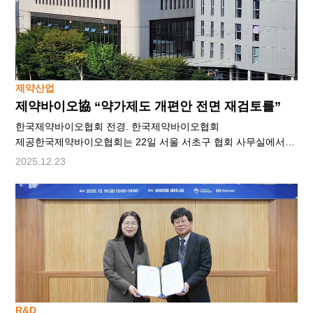
생산시설 인수 계약을 체결했다고 밝혔다. 인수 주체는
삼성바이오로직스의 미국 자회사인 삼성바이오로직스
아메리카로
제약산업
제약바이오協 “약가제도 개편안 전면 재검토를”
한국제약바이오협회 전경. 한국제약바이오협회
제공한국제약바이오협회는 22일 서울 서초구 협회 사무실에서
긴급 기자회견을 열고 약가제도 개편안의 전면 재검토를
2025.12.23
촉구하고 나섰다. 제네릭 의존도가 높은 국내 제약 업계가 이번
개편으로 타격을 입을 수 있다는 것이다. 지난달 28일 발표된
정부 약가제도 개편의 핵심은 제네릭의 가격 결정 기준을
오리지널 의약품 가격 대비 53.55%에서 40%대로 낮추고,
연구개발(R&D)에 투자하는 기업들에는 혜택을 주겠다는 것이다.
한정된 예산을 제네릭에서 혁신 R&D로 재배분하겠다는 의미다.
국내 제약
R&D