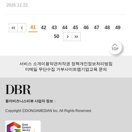
불확실성을 완전히 해소하겠다고 나섰다. 22일
2025.12.22
삼성바이오로직스는 글로벌 제약사 글락소스미스클라인(GSK)과
미국 메릴랜드주 락빌에 있는 휴먼지놈사이언스의 바이오의약품
생산시설 인수 계약을 체결했다고 밝혔다. 인수 주체는
41
42
43
44
45
46
47
48
49
삼성바이오로직스의 미국 자회사인 삼성바이오로직스
아메리카로 인수 금액은 2억8000만 달러(약 4136억 원)다. 해당
50
공장은 약 6만L 규모의 원료의약품 생산 공장으로,
삼성바이오로직스는 중장기 수요와 가동 상황
서비스 소개
이용약관
저작권 정책
개인정보처리방침
이메일 무단수집 거부
사이트맵
기업교육 문의
동아비즈니스리뷰 사업자 정보
Copyright ⒸDONGAMEDIAN Inc. All Rights Reserved