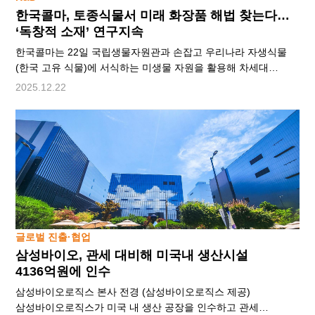
한국콜마, 토종식물서 미래 화장품 해법 찾는다…
‘독창적 소재’ 연구지속
한국콜마는 22일 국립생물자원관과 손잡고 우리나라 자생식물
(한국 고유 식물)에 서식하는 미생물 자원을 활용해 차세대
마이크로바이옴 화장품 소재를 찾는다고 밝혔다. 한국콜마는
2025.12.22
이번 협업으로 연구 영역을 미생물 생태계 분야까지 확장한다는
방침이다.한국콜마와 국립생물자원관은 지난 19일 인천 서구
국립생물자원관에서 ‘자생식물 유래 미생물 자원의 발굴과
산업적 활용’을 위한 업무협약(MOU)을 체결했다. 행사에는
문병석 콜마홀딩스 기술연구원장과 유호 국립생물자원관장 등 양
기관 관계자들이 참석했다.이번 협약은 국내 청정지역의 토종
식물에서
글로벌 진출·협업
삼성바이오, 관세 대비해 미국내 생산시설
4136억원에 인수
삼성바이오로직스 본사 전경 (삼성바이오로직스 제공)
삼성바이오로직스가 미국 내 생산 공장을 인수하고 관세