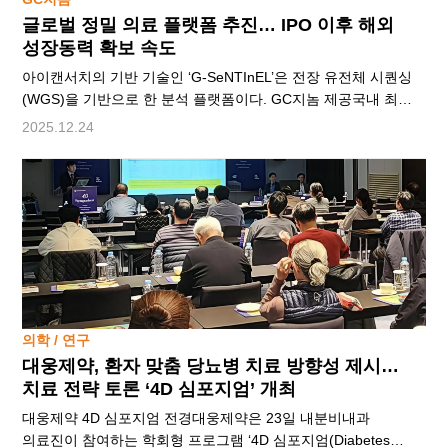
글로벌 정밀 의료 플랫폼 추진… IPO 이후 해외
성장동력 확보 속도
아이캔서치의 기반 기술인 ‘G-SeNTInEL’은 전장 유전체 시퀀싱
(WGS)을 기반으로 한 분석 플랫폼이다. GC지놈 제공국내 최대
규모의 임상 유전체 검사 포트폴리오를 보유한 GC지놈(대표
2025.12.24
기창석)이 올해 기업공개(IPO)를 계기로 글로벌 시장 확장에
속도를 내고 있다. GC지놈은 산과 검사부터 암 조기 진단, 유전
희귀질환까지 폭넓은 유전체 검사를 운영하며 대학병원을 포함한
국내 상급 의료기관과 지역 병의원 등 900여 곳을 고객 기반으로
확보하고 있다. 다수의 유전체 분석 기업이 연구용역 중심의 매출
구조를 갖는 것과 달리
의학 / 연구
대웅제약, 환자 맞춤 당뇨병 치료 방향성 제시…
치료 전략 토론 ‘4D 심포지엄’ 개최
대웅제약 4D 심포지엄 전경대웅제약은 23일 내분비내과
의료진이 참여하는 학회형 프로그램 ‘4D 심포지엄(Diabetes