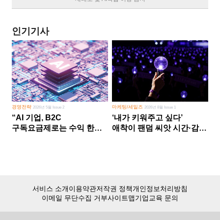
인기기사
경영전략
마케팅/세일즈
2026년 5월 Issue 2
2026년 8월 Issue 1
“AI 기업, B2C
‘내가 키워주고 싶다’
구독요금제로는 수익 한계
애착이 팬덤 씨앗 시간·감정
다른 사업 없이 AI 성장에만
쏟다 보면 ‘정체성
의존 땐 위기”
공동체’로
서비스 소개
이용약관
저작권 정책
개인정보처리방침
이메일 무단수집 거부
사이트맵
기업교육 문의