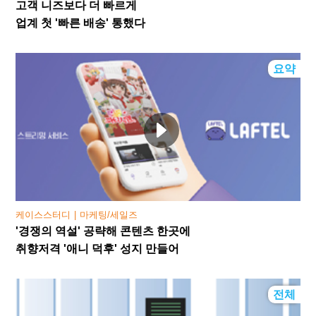
고객 니즈보다 더 빠르게
업계 첫 '빠른 배송' 통했다
요약
케이스스터디
마케팅/세일즈
'경쟁의 역설' 공략해 콘텐츠 한곳에
취향저격 '애니 덕후' 성지 만들어
전체