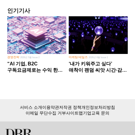
인기기사
경영전략
마케팅/세일즈
2026년 5월 Issue 2
2026년 8월 Issue 1
“AI 기업, B2C
‘내가 키워주고 싶다’
구독요금제로는 수익 한계
애착이 팬덤 씨앗 시간·감정
다른 사업 없이 AI 성장에만
쏟다 보면 ‘정체성
의존 땐 위기”
공동체’로
서비스 소개
이용약관
저작권 정책
개인정보처리방침
이메일 무단수집 거부
사이트맵
기업교육 문의