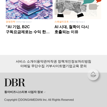
경영전략
스페셜리포트
2026년 5월 Issue 2
2026년 8월 Issue 1
“AI 기업, B2C
AI 시대, 철학이 다시
구독요금제로는 수익 한계
호출되는 이유
다른 사업 없이 AI 성장에만
의존 땐 위기”
서비스 소개
이용약관
저작권 정책
개인정보처리방침
이메일 무단수집 거부
사이트맵
기업교육 문의
동아비즈니스리뷰 사업자 정보
Copyright ⒸDONGAMEDIAN Inc. All Rights Reserved
회원 가입만 해도, DBR 월정액 서비스 첫 달 무료!