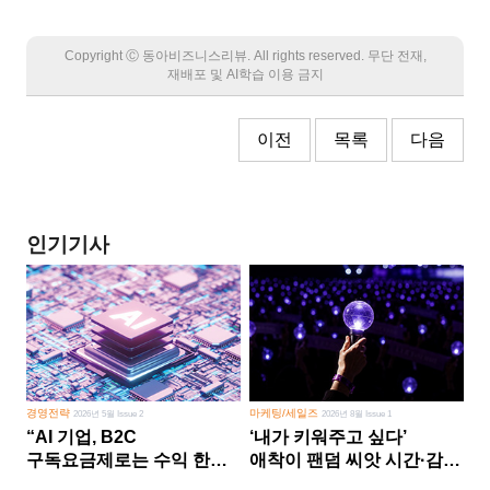
Copyright Ⓒ 동아비즈니스리뷰. All rights reserved. 무단 전재,
재배포 및 AI학습 이용 금지
이전
목록
다음
인기기사
경영전략
마케팅/세일즈
2026년 5월 Issue 2
2026년 8월 Issue 1
“AI 기업, B2C
‘내가 키워주고 싶다’
구독요금제로는 수익 한계
애착이 팬덤 씨앗 시간·감정
다른 사업 없이 AI 성장에만
쏟다 보면 ‘정체성