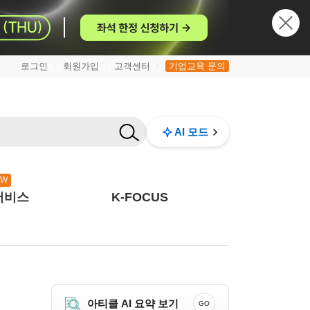
로그인
회원가입
고객센터
기업교육 문의
|
|
|
AI 모드
EW
서비스
K-FOCUS
아티클 AI 요약 보기
GO