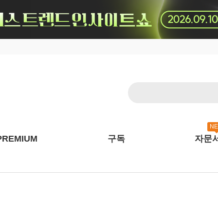
N
PREMIUM
구독
자문