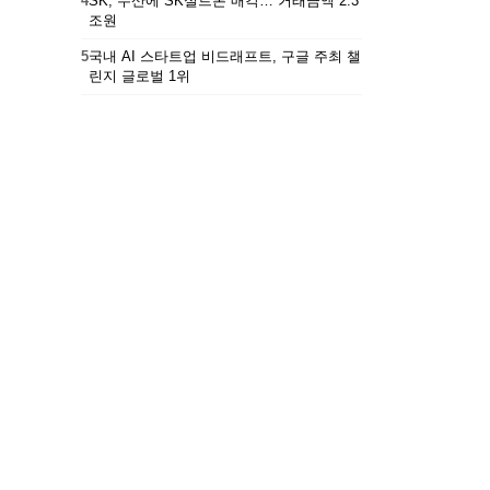
4
SK, 두산에 SK실트론 매각… 거래금액 2.3
조원
5
국내 AI 스타트업 비드래프트, 구글 주최 챌
린지 글로벌 1위