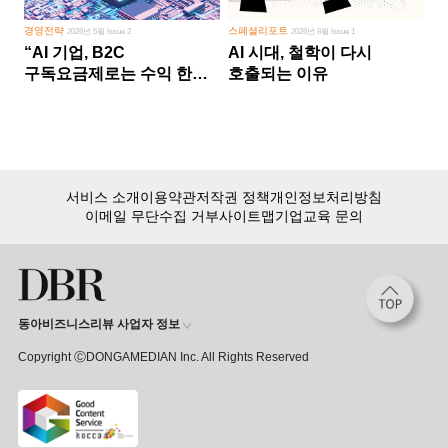
경영전략
스페셜리포트
2026년 5월 Issue 2
2026년 8월 Issue 1
“AI 기업, B2C
AI 시대, 철학이 다시
구독요금제로는 수익 한계
호출되는 이유
다른 사업 없이 AI 성장에만
의존 땐 위기”
서비스 소개
이용약관
저작권 정책
개인정보처리방침
이메일 무단수집 거부
사이트맵
기업교육 문의
동아비즈니스리뷰 사업자 정보
Copyright ⒸDONGAMEDIAN Inc. All Rights Reserved
회원 가입만 해도, DBR 월정액 서비스 첫 달 무료!
15,000여 건의 DBR 콘텐츠를
무제한으로 이용
하세요.
첫 달 무제한 이용