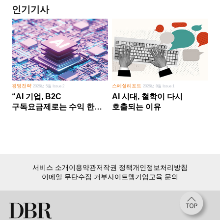
인기기사
경영전략
스페셜리포트
2026년 5월 Issue 2
2026년 8월 Issue 1
“AI 기업, B2C
AI 시대, 철학이 다시
구독요금제로는 수익 한계
호출되는 이유
다른 사업 없이 AI 성장에만
의존 땐 위기”
서비스 소개
이용약관
저작권 정책
개인정보처리방침
이메일 무단수집 거부
사이트맵
기업교육 문의