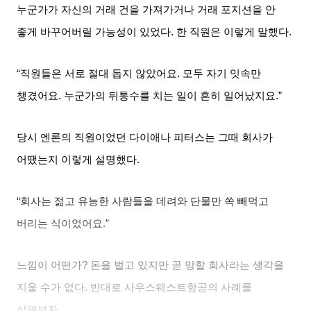
누군가가 자신의 거래 건을 가져가거나 거래 포지션을 안
좋게 바꾸어버릴 가능성이 있었다
.
한 직원은 이렇게 말했다
.
“직원들은 서로 절대 돕지 않았어요
.
모두 자기 잇속만
챙겼어요
.
누군가의 뒤통수를 치는 일이 흔히 일어났지요
.”
당시 엔론의 직원이었던 다이애나 피터스는 그때 회사가
어땠는지 이렇게 설명했다
.
“회사는 젊고 유능한 사람들을 데려와 단물만 쏙 빼먹고
버리는 식이었어요
.”
느낌이 어떤가
?
돈을 벌고 있지만 곧 망할 회사라는 생각을
지울 수가 없다
.
반대로 사우스웨스트항공의 사례를
살펴보자
.