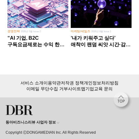
경영전략
마케팅/세일즈
2026년 5월 Issue 2
2026년 8월 Issue 1
“AI 기업, B2C
‘내가 키워주고 싶다’
구독요금제로는 수익 한계
애착이 팬덤 씨앗 시간·감정
다른 사업 없이 AI 성장에만
쏟다 보면 ‘정체성
의존 땐 위기”
공동체’로
서비스 소개
이용약관
저작권 정책
개인정보처리방침
이메일 무단수집 거부
사이트맵
기업교육 문의
동아비즈니스리뷰 사업자 정보
Copyright ⒸDONGAMEDIAN Inc. All Rights Reserved