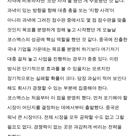
사격에 비유하자면
‘
조준 사격
’
을 했던 게 주효했던 것 같다
.
과녁이 있는 방향을 향해 대충 총을 쏘는
‘
지향 사격
’
이
아니라 과녁에 그려진 점수판 중에서도 몇 점 점수판을 맞출
것인지 목표를 분명하게 정해 놓고 시작했던 게 오늘날
코스맥스의 성공에 핵심 역할을 했던 것 같다
.
중국에 진출한
국내 기업들 가운데는 목표를 분명히 하기보다 여기저기
대충 걸쳐 놓고 사업을 진행하는 경우가 종종 있다
.
이런
방식은 단기적으로 효과를 볼 수 있을지는 모르지만
장기적으로는 실패할 확률이 크다
.
당장 과실이 적어 보인다
해도 회사가 경쟁할 수 있는 부분에 집중해야 한다
.
코스맥스는 처음부터 이 점을 분명히 했다
.
먼저 포기해야 할
시장이 어딘지를 결정하는 데에서부터 출발했다
.
중국은
워낙 큰 시장이다
.
전체 시장을 모두 공략할 수도 없고 그럴
필요도 없다
.
경쟁력이 없는 곳은 과감하게 버리는 전략을