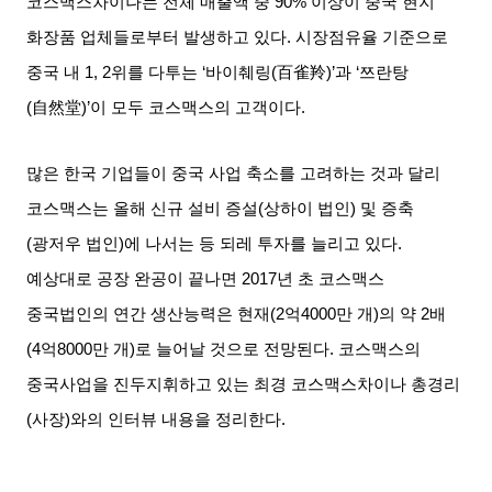
코스맥스차이나는 전체 매출액 중
90%
이상이 중국 현지
화장품 업체들로부터 발생하고 있다
.
시장점유율 기준으로
중국 내
1, 2
위를 다투는 ‘바이췌링
(
百雀羚
)’
과
‘
쯔란탕
(
自然堂
)’
이 모두 코스맥스의 고객이다
.
많은 한국 기업들이 중국 사업 축소를 고려하는 것과 달리
코스맥스는 올해 신규 설비 증설
(
상하이 법인
)
및 증축
(
광저우 법인
)
에 나서는 등 되레 투자를 늘리고 있다
.
예상대로 공장 완공이 끝나면
2017
년 초 코스맥스
중국법인의 연간 생산능력은 현재
(2
억
4000
만 개
)
의 약
2
배
(4
억
8000
만 개
)
로 늘어날 것으로 전망된다
.
코스맥스의
중국사업을 진두지휘하고 있는 최경 코스맥스차이나 총경리
(
사장
)
와의 인터뷰 내용을 정리한다
.