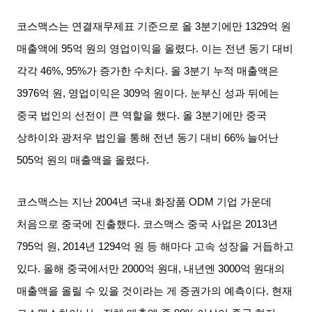
코스맥스는 연결재무제표 기준으로 올
3
분기에만
1329
억 원
매출액에
95
억 원의 영업이익을 올렸다
.
이는 전년 동기 대비
각각
46%, 95%
가 증가한 수치다
.
올
3
분기 누적 매출액은
3976
억 원
,
영업이익은
309
억 원이다
.
눈부신 성과 뒤에는
중국 법인의 선전이 큰 역할을 했다
.
올
3
분기에만 중국
상하이와 광저우 법인을 통해 전년 동기 대비
66%
늘어난
505
억 원의 매출액을 올렸다
.
코스맥스는 지난
2004
년 국내 화장품
ODM
기업 가운데
처음으로 중국에 진출했다
.
코스맥스 중국 사업은
2013
년
795
억 원
, 2014
년
1294
억 원 등 해마다 고속 성장을 거듭하고
있다
.
올해 중국에서만
2000
억 원대
,
내년엔
3000
억 원대의
매출액을 올릴 수 있을 것이라는 게 증권가의 예측이다
.
현재