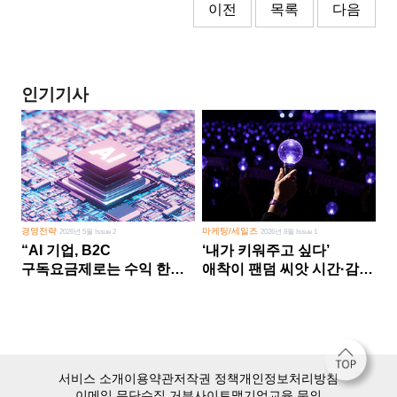
이전
목록
다음
인기기사
경영전략
마케팅/세일즈
2026년 5월 Issue 2
2026년 8월 Issue 1
“AI 기업, B2C
‘내가 키워주고 싶다’
구독요금제로는 수익 한계
애착이 팬덤 씨앗 시간·감정
다른 사업 없이 AI 성장에만
쏟다 보면 ‘정체성
의존 땐 위기”
공동체’로
서비스 소개
이용약관
저작권 정책
개인정보처리방침
이메일 무단수집 거부
사이트맵
기업교육 문의