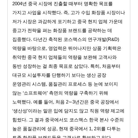
2004
년 중국 시장에 진출할 때부터 명확한 목표를
가지고 사업을 시작했다
.
즉
,
고가 수입 화장품 시장이나
저가 시장은 과감하게 포기하고 중국 현지 업체 가운데
중고가 전략을 펴는 화장품 브랜드를 공략하는 데
집중했다
.
다년간 축적된 코스맥스의 연구개발
(R&D)
역량을 바탕으로
,
영업력은 뛰어나지만 상품 기획력은
취약한 중국 현지 업체들의 역량을 보완해 고객사와
동반 성장하는 걸 최종 목표로 삼았다
.
특히
,
처음부터
대규모 시설투자를 단행하기 보다는 생산 공장
운영관리 시스템
,
품질관리 프로세스 등 눈에 보이지
않는
‘
소프트웨어
’
측면의 역량을 구축하기 위해
노력했다
.
예를 들어
,
처음
2∼3
년간은 중국 공장에서
‘
생산성
’
이라는 말은 입에 담지도 않고 직원 역량 제고에
힘썼다
.
그 결과 중국에서도 코스맥스 한국 본사 수준의
높은 품질관리에 성공
,
현재 중국에서
1, 2
위를 다투는
토종 화장품 브랜드들을 고객사로 확보하고 있다
.