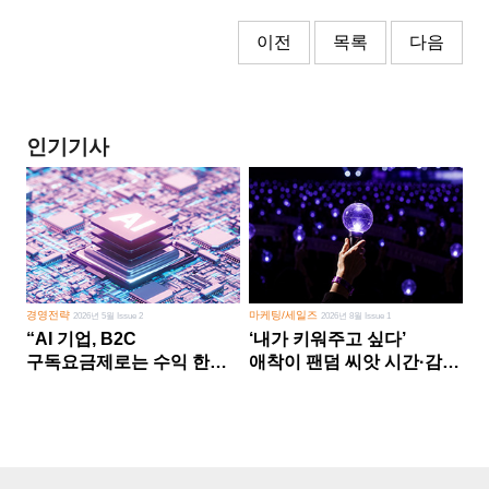
이전
목록
다음
인기기사
경영전략
마케팅/세일즈
2026년 5월 Issue 2
2026년 8월 Issue 1
“AI 기업, B2C
‘내가 키워주고 싶다’
구독요금제로는 수익 한계
애착이 팬덤 씨앗 시간·감정
다른 사업 없이 AI 성장에만
쏟다 보면 ‘정체성
의존 땐 위기”
공동체’로