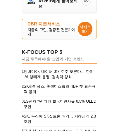
Askbiz에게 물어보세
GO
요
DBR 자문서비스
서비스
지금의 고민, 검증된 전문가에
보기
게
K-FOCUS TOP 5
지금 주목해야 할 산업과 기업 트렌드
1
엔비디아, 네이버 3대 주주 오른다… 한미
‘AI 생태계 동맹’ 결속력 강화
2
SK하이닉스, 美샌디스크와 HBF 첫 표준규
격 공개
3
LG전자 “못 따라 할 것” 반사율 0.5% OLED
구현
4
SK, 두산에 SK실트론 매각… 거래금액 2.3
조원