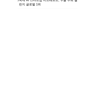
5
국내 AI 스타트업 비드래프트, 구글 주최 챌
린지 글로벌 1위