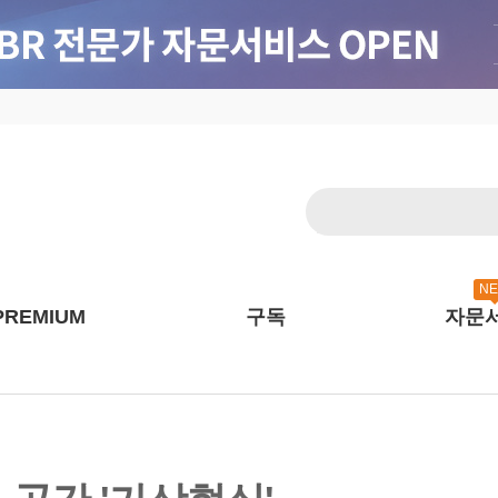
N
PREMIUM
구독
자문