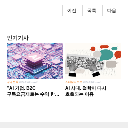
이전
목록
다음
인기기사
경영전략
스페셜리포트
2026년 5월 Issue 2
2026년 8월 Issue 1
“AI 기업, B2C
AI 시대, 철학이 다시
구독요금제로는 수익 한계
호출되는 이유
다른 사업 없이 AI 성장에만
의존 땐 위기”