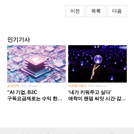
이전
목록
다음
인기기사
경영전략
마케팅/세일즈
2026년 5월 Issue 2
2026년 8월 Issue 1
“AI 기업, B2C
‘내가 키워주고 싶다’
구독요금제로는 수익 한계
애착이 팬덤 씨앗 시간·감정
다른 사업 없이 AI 성장에만
쏟다 보면 ‘정체성
의존 땐 위기”
공동체’로