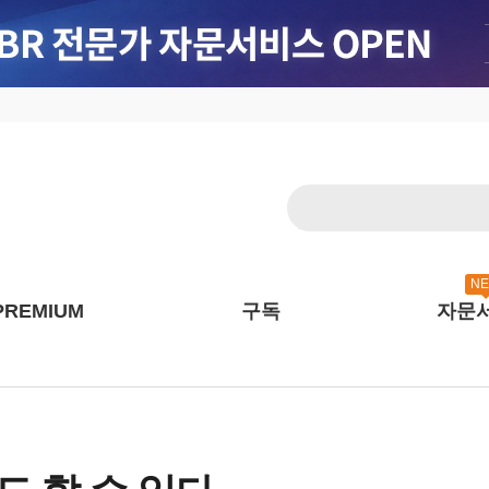
N
PREMIUM
구독
자문