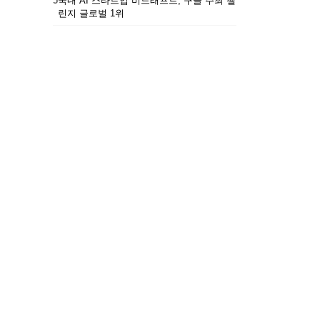
5
국내 AI 스타트업 비드래프트, 구글 주최 챌
린지 글로벌 1위