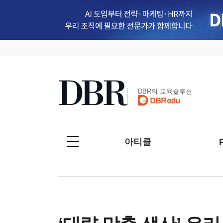
DBR의 교육솔루션
아티클