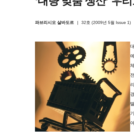
‘대량 맞춤 생산’ 우리
파브리시오 살바도르
|
32호 (2009년 5월 Issue 1)
대
예
체
전
리
경
떨
기
여