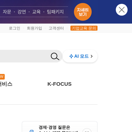
로그인
회원가입
고객센터
기업교육 문의
|
|
|
AI 모드
EW
서비스
K-FOCUS
경제·경영 질문은