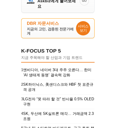
Askbiz에게 물어보세
GO
요
DBR 자문서비스
서비스
지금의 고민, 검증된 전문가에
보기
게
K-FOCUS TOP 5
지금 주목해야 할 산업과 기업 트렌드
1
엔비디아, 네이버 3대 주주 오른다… 한미
‘AI 생태계 동맹’ 결속력 강화
2
SK하이닉스, 美샌디스크와 HBF 첫 표준규
격 공개
3
LG전자 “못 따라 할 것” 반사율 0.5% OLED
구현
4
SK, 두산에 SK실트론 매각… 거래금액 2.3
조원