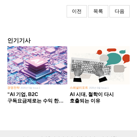
이전
목록
다음
인기기사
경영전략
스페셜리포트
2026년 5월 Issue 2
2026년 8월 Issue 1
“AI 기업, B2C
AI 시대, 철학이 다시
구독요금제로는 수익 한계
호출되는 이유
다른 사업 없이 AI 성장에만
의존 땐 위기”