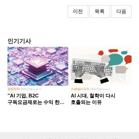
이전
목록
다음
인기기사
경영전략
스페셜리포트
2026년 5월 Issue 2
2026년 8월 Issue 1
“AI 기업, B2C
AI 시대, 철학이 다시
구독요금제로는 수익 한계
호출되는 이유
다른 사업 없이 AI 성장에만
의존 땐 위기”