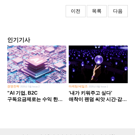
이전
목록
다음
인기기사
경영전략
마케팅/세일즈
2026년 5월 Issue 2
2026년 8월 Issue 1
“AI 기업, B2C
‘내가 키워주고 싶다’
구독요금제로는 수익 한계
애착이 팬덤 씨앗 시간·감정
다른 사업 없이 AI 성장에만
쏟다 보면 ‘정체성
의존 땐 위기”
공동체’로