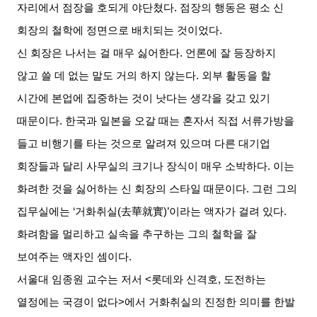
자리에서 점장을 호되게 야단쳤다
.
점장의 행동은 평소 신
회장의 철학에 정면으로 배치되는 것이었다
.
신 회장은 나서는 걸 매우 싫어한다
.
언론에 잘 등장하지
않고 쓸 데 없는 말도 거의 하지 않는다
.
외부 활동을 할
시간에 본업에 집중하는 것이 낫다는 생각을 갖고 있기
때문이다
.
한국과 일본을 오갈 때는 혼자서 직접 서류가방을
들고 비행기를 타는 것으로 알려져 있으며 다른 대기업
회장들과 달리 사무실의 크기나 장식이 매우 소박하다
.
이는
화려한 것을 싫어하는 신 회장의 스타일 때문이다
.
그런 그의
집무실에는
‘
거화취실
(
去華就實
)’
이라는 액자가 걸려 있다
.
화려함을 멀리하고 실속을 추구하는 그의 철학을 잘
보여주는 액자인 셈이다
.
서울대 임종원 교수는 저서
<
롯데와 신격호
,
도전하는
열정에는 국경이 없다
>
에서 거화취실의 진정한 의미를 한발