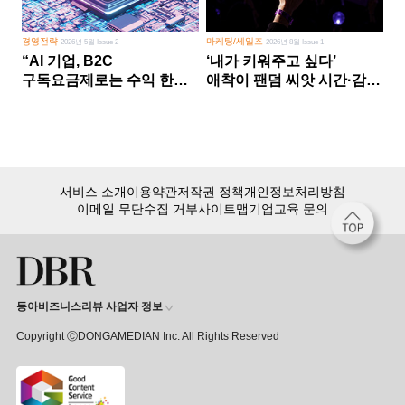
경영전략
마케팅/세일즈
2026년 5월 Issue 2
2026년 8월 Issue 1
“AI 기업, B2C
‘내가 키워주고 싶다’
구독요금제로는 수익 한계
애착이 팬덤 씨앗 시간·감정
다른 사업 없이 AI 성장에만
쏟다 보면 ‘정체성
의존 땐 위기”
공동체’로
서비스 소개
이용약관
저작권 정책
개인정보처리방침
이메일 무단수집 거부
사이트맵
기업교육 문의
동아비즈니스리뷰 사업자 정보
Copyright ⒸDONGAMEDIAN Inc. All Rights Reserved
회원 가입만 해도, DBR 월정액 서비스 첫 달 무료!
15,000여 건의 DBR 콘텐츠를
무제한으로 이용
하세요.