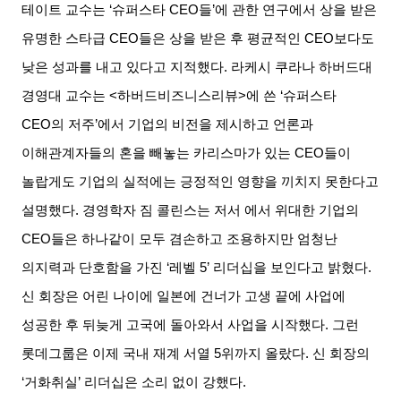
테이트 교수는
‘
슈퍼스타
CEO
들
’
에 관한 연구에서 상을 받은
유명한 스타급
CEO
들은 상을 받은 후 평균적인
CEO
보다도
낮은 성과를 내고 있다고 지적했다
.
라케시 쿠라나 하버드대
경영대 교수는
<
하버드비즈니스리뷰
>
에 쓴
‘
슈퍼스타
CEO
의 저주
’
에서 기업의 비전을 제시하고 언론과
이해관계자들의 혼을 빼놓는 카리스마가 있는
CEO
들이
놀랍게도 기업의 실적에는 긍정적인 영향을 끼치지 못한다고
설명했다
.
경영학자 짐 콜린스는 저서
에서 위대한 기업의
CEO
들은 하나같이 모두 겸손하고 조용하지만 엄청난
의지력과 단호함을 가진
‘
레벨
5’
리더십을 보인다고 밝혔다
.
신 회장은 어린 나이에 일본에 건너가 고생 끝에 사업에
성공한 후 뒤늦게 고국에 돌아와서 사업을 시작했다
.
그런
롯데그룹은 이제 국내 재계 서열
5
위까지 올랐다
.
신 회장의
‘
거화취실
’
리더십은 소리 없이 강했다
.