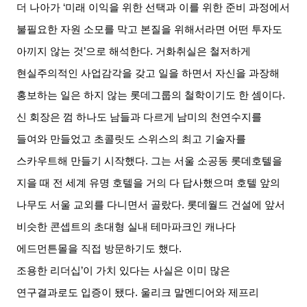
더 나아가
‘
미래 이익을 위한 선택과 이를 위한 준비 과정에서
불필요한 자원 소모를 막고 본질을 위해서라면 어떤 투자도
아끼지 않는 것
’
으로 해석한다
.
거화취실은 철저하게
현실주의적인 사업감각을 갖고 일을 하면서 자신을 과장해
홍보하는 일은 하지 않는 롯데그룹의 철학이기도 한 셈이다
.
신 회장은 껌 하나도 남들과 다르게 남미의 천연수지를
들여와 만들었고 초콜릿도 스위스의 최고 기술자를
스카우트해 만들기 시작했다
.
그는 서울 소공동 롯데호텔을
지을 때 전 세계 유명 호텔을 거의 다 답사했으며 호텔 앞의
나무도 서울 교외를 다니면서 골랐다
.
롯데월드 건설에 앞서
비슷한 콘셉트의 초대형 실내 테마파크인 캐나다
에드먼튼몰을 직접 방문하기도 했다
.
조용한 리더십
’
이 가치 있다는 사실은 이미 많은
연구결과로도 입증이 됐다
.
울리크 말멘디어와 제프리