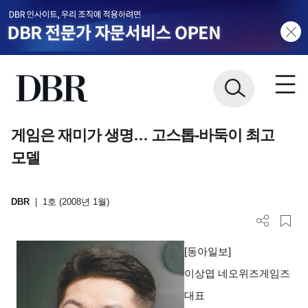
게임은 재미가 생명… 고스톱-바둑이 최고
모델
DBR
|
1호 (2008년 1월)
[
동아일보]
이상엽
네오위즈게임즈
대표