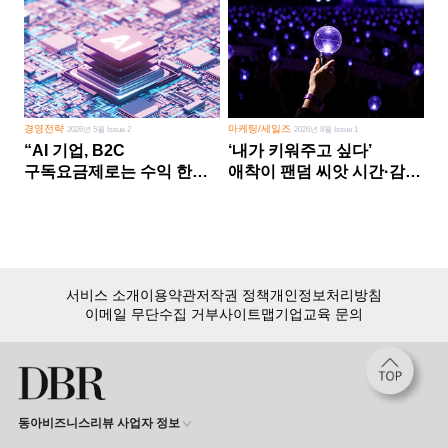
경영전략
마케팅/세일즈
2026년 5월 Issue 2
2026년 8월 Issue 1
“AI 기업, B2C
‘내가 키워주고 싶다’
구독요금제로는 수익 한계
애착이 팬덤 씨앗 시간·감정
다른 사업 없이 AI 성장에만
쏟다 보면 ‘정체성
의존 땐 위기”
공동체’로
서비스 소개
이용약관
저작권 정책
개인정보처리방침
이메일 무단수집 거부
사이트맵
기업교육 문의
동아비즈니스리뷰 사업자 정보