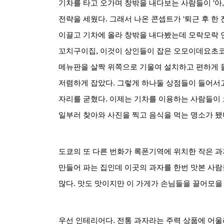
기차를 타고 오가며 창밖을 내다보는 사람들이
‘
아
전략을 세웠다
.
그래서 나온 콘셉트가
‘
퇴근 후 한 
이끌고 기차에 올라 창밖을 내다봤는데 모락모락 연
꼬치구이집
,
이것이 상인들이 잡은 오모이데요초
메뉴판을 살짝 위쪽으로 기울여 설치하고 편하게 들
저렴하게 잡았다
.
그렇게 하나둘 상점들이 들어서
자리를 굳혔다
.
이제는 기차를 이용하는 사람들이 
일부러 찾아와 사진을 찍고 음식을 먹는 명소가 됐
도쿄의 또 다른 번화가 록폰기역에 위치한 작은 
만들어 파는 집인데 이곳의 과자를 한번 맛본 사람
많다
.
맛도 맛이지만 이 가게가 손님들을 끌어모을 
우선 인테리어다
.
전통 과자라는 주력 상품에 어