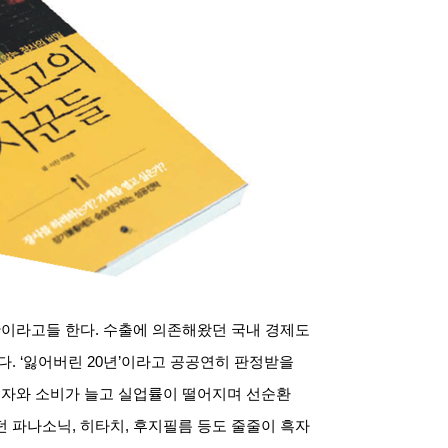
황이라고들 한다
.
수출에 의존해왔던 국내 경제도
다
. ‘
잃어버린
20
년
’
이라고 공공연히 판정받을
투자와 소비가 늘고 실업률이 떨어지며 선순환
던 파나소닉
,
히타치
,
후지필름 등도 줄줄이 흑자