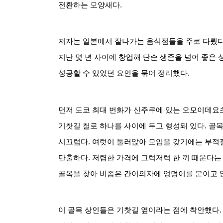
전환하는 모양새다
.
저자는 일본에서 잘나가는 음식점들을 주로 다뤘
지난 몇 년 사이에 창업해 단순 생존을 넘어 좋은
성공할 수 있었던 요인을 묶어 정리했다
.
먼저 도쿄 최대 번화가 신주쿠에 있는 오모이데요
기찻길 철로 하나를 사이에 두고 형성돼 있다
.
골목
시끄럽다
.
여럿이 둘러앉아 모임을 갖기에는 부적
단출하다
.
저렴한 가격에 그럭저럭 한 끼 때운다는
골목을 찾아 비좁은 간이의자에 엉덩이를 붙이고 
이 골목 상인들은 기찻길 옆이라는 점에 착안했다