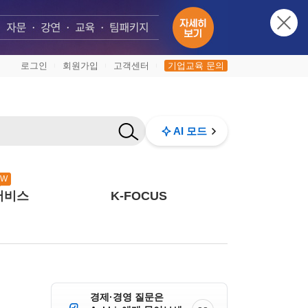
로그인
회원가입
고객센터
기업교육 문의
|
|
|
AI 모드
EW
서비스
K-FOCUS
경제·경영 질문은