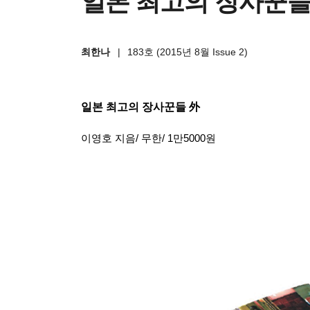
일본 최고의 장사꾼들
최한나
|
183호 (2015년 8월 Issue 2)
일본 최고의 장사꾼들 外
이영호 지음
/
무한
/ 1
만
5000
원