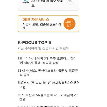
Askbiz에게 물어보세
GO
요
DBR 자문서비스
서비스
지금의 고민, 검증된 전문가에
보기
게
K-FOCUS TOP 5
지금 주목해야 할 산업과 기업 트렌드
1
엔비디아, 네이버 3대 주주 오른다… 한미
‘AI 생태계 동맹’ 결속력 강화
2
SK하이닉스, 美샌디스크와 HBF 첫 표준규
격 공개
3
LG전자 “못 따라 할 것” 반사율 0.5% OLED
구현
4
SK, 두산에 SK실트론 매각… 거래금액 2.3
조원