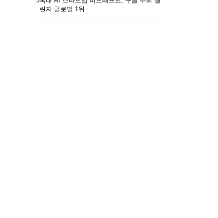
5
국내 AI 스타트업 비드래프트, 구글 주최 챌
린지 글로벌 1위