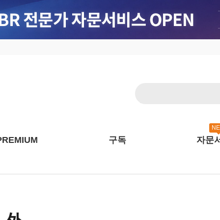
N
PREMIUM
구독
자문