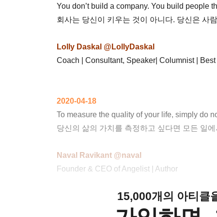
You don’t build a company. You build people t
회사는 당신이 키우는 것이 아니다. 당신은 사람
Lolly Daskal @LollyDaskal
Coach | Consultant, Speaker| Columnist | Best
2020-04-18
To measure the quality of your life, simply do n
당신의 삶의 가치를 측정하고 싶다면 모든 일에
Naval Ravikant @naval
Founder & CEO of Angelist | Author
15,000개의 아티