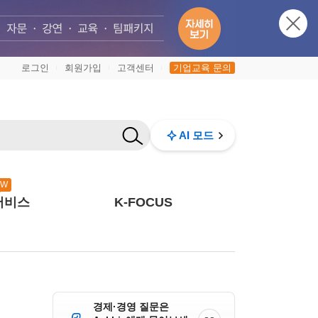
로그인
회원가입
고객센터
기업교육 문의
|
|
|
AI 모드
EW
서비스
K-FOCUS
경제·경영 질문은