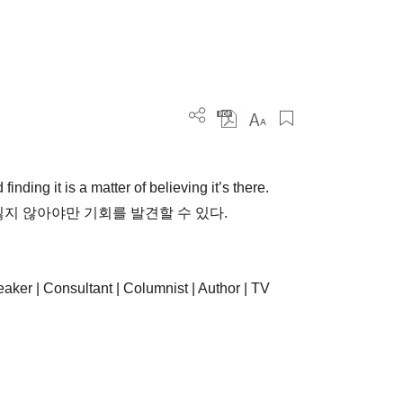
inding it is a matter of believing it’s there.
잃지 않아야만 기회를 발견할 수 있다.
aker | Consultant | Columnist | Author | TV