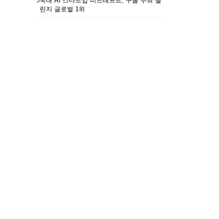
5
국내 AI 스타트업 비드래프트, 구글 주최 챌
린지 글로벌 1위