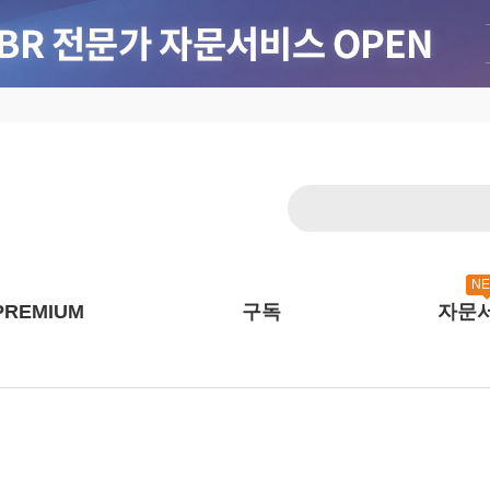
N
PREMIUM
구독
자문