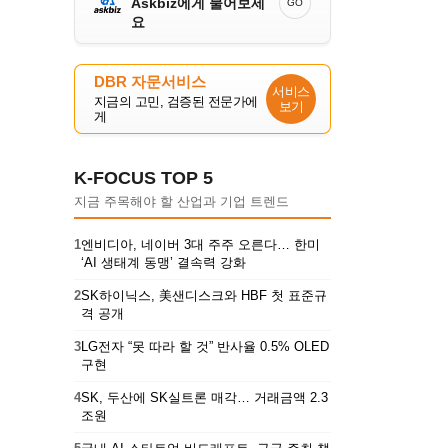
Askbiz에게 물어보세
GO
요
DBR 자문서비스
서비스
지금의 고민, 검증된 전문가에
보기
게
K-FOCUS TOP 5
지금 주목해야 할 산업과 기업 트렌드
1
엔비디아, 네이버 3대 주주 오른다… 한미
‘AI 생태계 동맹’ 결속력 강화
2
SK하이닉스, 美샌디스크와 HBF 첫 표준규
격 공개
3
LG전자 “못 따라 할 것” 반사율 0.5% OLED
구현
4
SK, 두산에 SK실트론 매각… 거래금액 2.3
조원