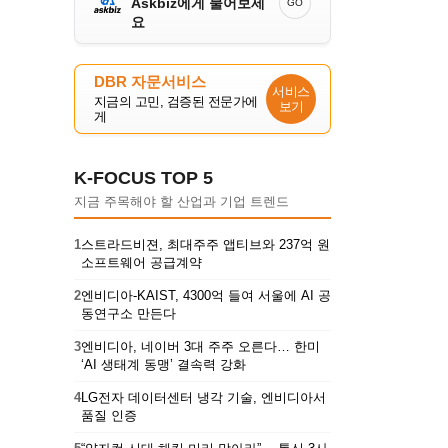
Askbiz에게 물어보세
GO
요
DBR 자문서비스
서비스
지금의 고민, 검증된 전문가에
보기
게
K-FOCUS TOP 5
지금 주목해야 할 산업과 기업 트렌드
1
스트라드비젼, 최대주주 앱티브와 237억 원
소프트웨어 공급계약
2
엔비디아-KAIST, 4300억 들여 서울에 AI 공
동연구소 만든다
3
엔비디아, 네이버 3대 주주 오른다… 한미
‘AI 생태계 동맹’ 결속력 강화
4
LG전자 데이터센터 냉각 기술, 엔비디아서
품질 인증