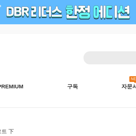
N
PREMIUM
구독
자문
차르트 下