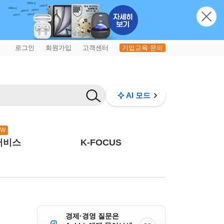
로그인
회원가입
고객센터
기업교육 문의
|
|
|
AI 모드
EW
서비스
K-FOCUS
경제·경영 질문은