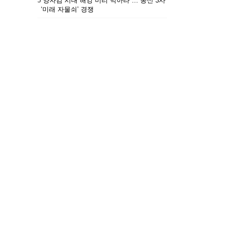
5
“양자컴 시대 해킹 미리 막아라”… 통신 3사
‘미래 자물쇠’ 경쟁