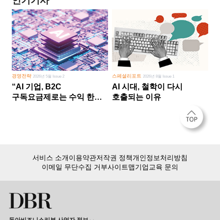
인기기사
경영전략
스페셜리포트
2026년 5월 Issue 2
2026년 8월 Issue 1
“AI 기업, B2C
AI 시대, 철학이 다시
구독요금제로는 수익 한계
호출되는 이유
다른 사업 없이 AI 성장에만
의존 땐 위기”
서비스 소개
이용약관
저작권 정책
개인정보처리방침
이메일 무단수집 거부
사이트맵
기업교육 문의