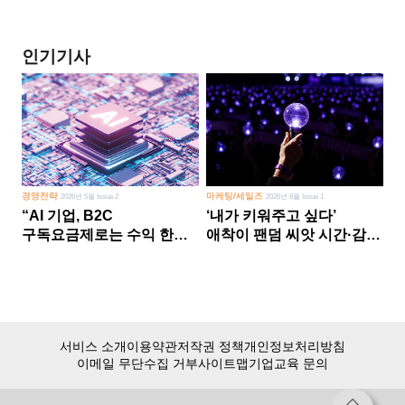
인기기사
경영전략
마케팅/세일즈
2026년 5월 Issue 2
2026년 8월 Issue 1
“AI 기업, B2C
‘내가 키워주고 싶다’
구독요금제로는 수익 한계
애착이 팬덤 씨앗 시간·감정
다른 사업 없이 AI 성장에만
쏟다 보면 ‘정체성
의존 땐 위기”
공동체’로
서비스 소개
이용약관
저작권 정책
개인정보처리방침
이메일 무단수집 거부
사이트맵
기업교육 문의