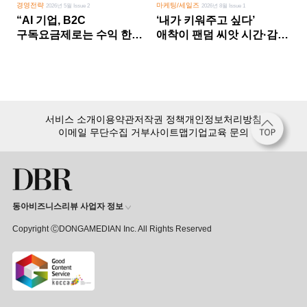
경영전략
마케팅/세일즈
2026년 5월 Issue 2
2026년 8월 Issue 1
“AI 기업, B2C
‘내가 키워주고 싶다’
구독요금제로는 수익 한계
애착이 팬덤 씨앗 시간·감정
다른 사업 없이 AI 성장에만
쏟다 보면 ‘정체성
의존 땐 위기”
공동체’로
서비스 소개
이용약관
저작권 정책
개인정보처리방침
이메일 무단수집 거부
사이트맵
기업교육 문의
동아비즈니스리뷰 사업자 정보
Copyright ⒸDONGAMEDIAN Inc. All Rights Reserved
회원 가입만 해도, DBR 월정액 서비스 첫 달 무료!
15,000여 건의 DBR 콘텐츠를
무제한으로 이용
하세요.
첫 달 무제한 이용