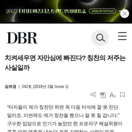
치켜세우면 자만심에 빠진다? 칭찬의 저주는
사실일까
김유겸
|
242호 (2018년 2월 Issue 1)
“타자들이 제가 칭찬만 하면 꼭 다음 타석에 잘 못 친단
말이죠. 이번에도 제가 칭찬을 했으니 잘 못 칠 겁니다.”
구수한 입담으로 인기가 높았던 한 프로야구 해설위원이
종종 이런 예측을 내놓던 것을 기억하는 사람이 있을