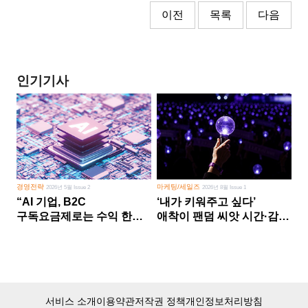
이전
목록
다음
인기기사
경영전략
마케팅/세일즈
2026년 5월 Issue 2
2026년 8월 Issue 1
“AI 기업, B2C
‘내가 키워주고 싶다’
구독요금제로는 수익 한계
애착이 팬덤 씨앗 시간·감정
다른 사업 없이 AI 성장에만
쏟다 보면 ‘정체성
의존 땐 위기”
공동체’로
서비스 소개
이용약관
저작권 정책
개인정보처리방침