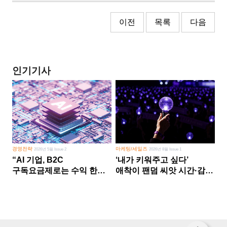
이전
목록
다음
인기기사
경영전략
마케팅/세일즈
2026년 5월 Issue 2
2026년 8월 Issue 1
“AI 기업, B2C
‘내가 키워주고 싶다’
구독요금제로는 수익 한계
애착이 팬덤 씨앗 시간·감정
다른 사업 없이 AI 성장에만
쏟다 보면 ‘정체성
의존 땐 위기”
공동체’로