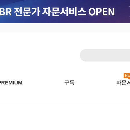
N
PREMIUM
구독
자문