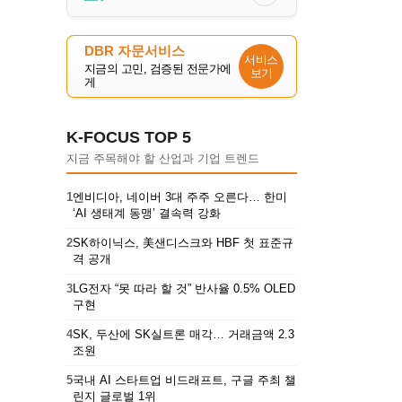
DBR 자문서비스
서비스
지금의 고민, 검증된 전문가에
보기
게
K-FOCUS TOP 5
지금 주목해야 할 산업과 기업 트렌드
1
엔비디아, 네이버 3대 주주 오른다… 한미
‘AI 생태계 동맹’ 결속력 강화
2
SK하이닉스, 美샌디스크와 HBF 첫 표준규
격 공개
3
LG전자 “못 따라 할 것” 반사율 0.5% OLED
구현
4
SK, 두산에 SK실트론 매각… 거래금액 2.3
조원
5
국내 AI 스타트업 비드래프트, 구글 주최 챌
린지 글로벌 1위