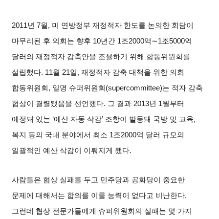
2011
년
7
월
,
미 연방정부 재정적자 한도를 논의한 회담이
마무리된 후 의회는 향후
10
년간
1
조
2000
억
∼1
조
5000
억
달러의 재정적자 감축안을 조율하기 위해 합동위원회를
설립했다
. 11
월
21
일
,
재정적자 감축 대책을 위한 의회
합동위원회
,
일명 슈퍼위원회
(supercommittee)
는 적자 감축
협상이 결렬됐음을 선언했다
.
그 결과
2013
년
1
월부터
예정돼 있는
‘
예산 자동 삭감
’
조항이 발동돼 국방 및 교육
,
복지 등의 국내 분야에서 최소
1
조
2000
억 달러 규모의
일괄적인 예산 삭감이 이뤄지게 됐다
.
사람들은 협상 실패를 두고 민주당과 공화당이 중요한
문제에 대해서는 합의를 이룰 능력이 없다고 비난한다
.
그런데 협상 전문가들에게 슈퍼위원회의 실패는 몇 가지