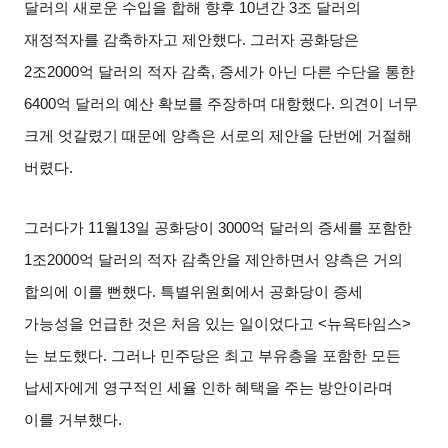
달러의 새로운 수입을 합해 향후
10
년간
3
조 달러의
재정적자를 감축하자고 제안했다
.
그러자 공화당은
2
조
2000
억 달러의 적자 감축
,
증세가 아닌 다른 수단을 통한
6400
억 달러의 예산 확보를 주장하며 대항했다
.
의견이 너무
크게 엇갈렸기 때문에 양측은 서로의 제안을 단번에 거절해
버렸다
.
그러다가
11
월
13
일 공화당이
3000
억 달러의 증세를 포함한
1
조
2000
억 달러의 적자 감축안을 제안하면서 양측은 거의
합의에 이를 뻔했다
.
특별위원회에서 공화당이 증세
가능성을 언급한 것은 처음 있는 일이었다고
<
뉴욕타임스
>
는 보도했다
.
그러나 민주당은 최고 부유층을 포함한 모든
납세자에게 영구적인 세율 인하 혜택을 주는 방안이라며
이를 거부했다
.