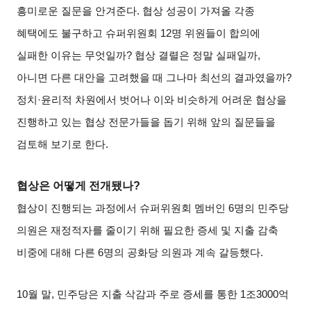
흥미로운 질문을 안겨준다
.
협상 성공이 가져올 각종
혜택에도 불구하고 슈퍼위원회
12
명 위원들이 합의에
실패한 이유는 무엇일까
?
협상 결렬은 정말 실패일까
,
아니면 다른 대안을 고려했을 때 그나마 최선의 결과였을까
?
정치
·
윤리적 차원에서 벗어나 이와 비슷하게 어려운 협상을
진행하고 있는 협상 전문가들을 돕기 위해 앞의 질문들을
검토해 보기로 한다
.
협상은 어떻게 전개됐나
?
협상이 진행되는 과정에서 슈퍼위원회 멤버인
6
명의 민주당
의원은 재정적자를 줄이기 위해 필요한 증세 및 지출 감축
비중에 대해 다른
6
명의 공화당 의원과 계속 갈등했다
.
10
월 말
,
민주당은 지출 삭감과 주로 증세를 통한
1
조
3000
억