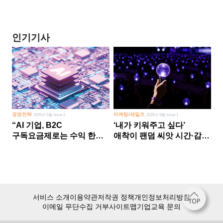
인기기사
경영전략
마케팅/세일즈
2026년 5월 Issue 2
2026년 8월 Issue 1
“AI 기업, B2C
‘내가 키워주고 싶다’
구독요금제로는 수익 한계
애착이 팬덤 씨앗 시간·감정
다른 사업 없이 AI 성장에만
쏟다 보면 ‘정체성
의존 땐 위기”
공동체’로
서비스 소개
이용약관
저작권 정책
개인정보처리방침
이메일 무단수집 거부
사이트맵
기업교육 문의