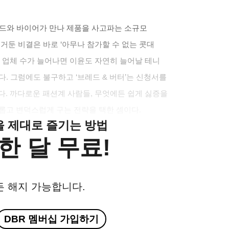
랜드와 바이어가 만나 제품을 사고파는 소규모
 거둔 비결은 바로
‘
아무나 참가할 수 없는 콧대
 업체 수가 늘어나면 이윤도 자연히 늘어날 테니
다
.
그럼에도 불구하고
‘
브레드
&
버터
’
는 신청서를
다
.
까다로운 패션계 사람들
,
무엇에든 쉽게 싫증을
다롭고 변덕스럽게 구는 전략을 택한 셈이다
.
클을 제대로 즐기는 방법
한 달 무료!
든 해지 가능합니다.
DBR 멤버십 가입하기