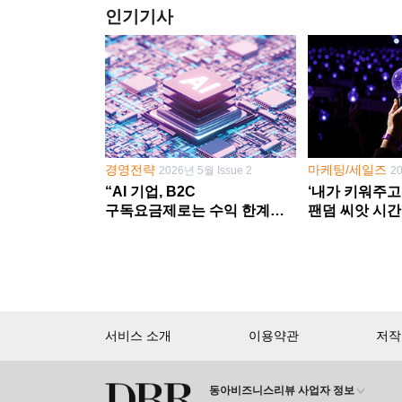
인기기사
경영전략
마케팅/세일즈
2026년 5월 Issue 2
2
“AI 기업, B2C
‘내가 키워주고
구독요금제로는 수익 한계
팬덤 씨앗 시간
다른 사업 없이 AI 성장에만
‘정체성 공동체
의존 땐 위기”
서비스 소개
이용약관
저작
동아비즈니스리뷰 사업자 정보