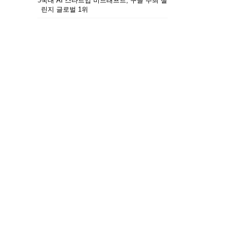
5
국내 AI 스타트업 비드래프트, 구글 주최 챌
린지 글로벌 1위