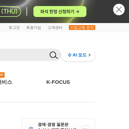
로그인
회원가입
고객센터
기업교육 문의
|
|
|
AI 모드
EW
서비스
K-FOCUS
경제·경영 질문은