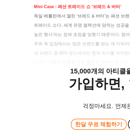
Mini Case :
패션 트레이드 쇼
‘
브레드
&
버터
’
독일 베를린에서 열린
‘
브레드
&
버터
’
는 패션 브
트레이드 쇼다
.
세계 유명 컬렉션에 맞먹는 성공을
높은 행사
’
라는 점에 초점을 맞췄기 때문이다
.
참여
주최 측 입장에서는 많은 브랜드를 받는 게 이익이
낸 브랜드 중
60%
정도에게만 참여 허가를 부여한
느끼는 그들의 마음을 오래 붙잡기 위해 더욱 까
15,000개의 아티
가입하면, 
걱정마세요. 언제
한달 무료 체험하기