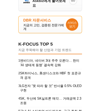
Askbiz에게 물어보세
GO
요
DBR 자문서비스
서비스
지금의 고민, 검증된 전문가에
보기
게
K-FOCUS TOP 5
지금 주목해야 할 산업과 기업 트렌드
1
엔비디아, 네이버 3대 주주 오른다… 한미
‘AI 생태계 동맹’ 결속력 강화
2
SK하이닉스, 美샌디스크와 HBF 첫 표준규
격 공개
3
LG전자 “못 따라 할 것” 반사율 0.5% OLED
구현
4
SK, 두산에 SK실트론 매각… 거래금액 2.3
조원