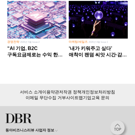
경영전략
마케팅/세일즈
2026년 5월 Issue 2
2026년 8월 Issue 1
“AI 기업, B2C
‘내가 키워주고 싶다’
구독요금제로는 수익 한계
애착이 팬덤 씨앗 시간·감정
다른 사업 없이 AI 성장에만
쏟다 보면 ‘정체성
의존 땐 위기”
공동체’로
서비스 소개
이용약관
저작권 정책
개인정보처리방침
이메일 무단수집 거부
사이트맵
기업교육 문의
동아비즈니스리뷰 사업자 정보