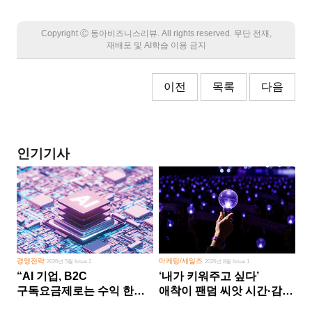
Copyright Ⓒ 동아비즈니스리뷰. All rights reserved. 무단 전재,
재배포 및 AI학습 이용 금지
이전
목록
다음
인기기사
경영전략
마케팅/세일즈
2026년 5월 Issue 2
2026년 8월 Issue 1
“AI 기업, B2C
‘내가 키워주고 싶다’
구독요금제로는 수익 한계
애착이 팬덤 씨앗 시간·감정
다른 사업 없이 AI 성장에만
쏟다 보면 ‘정체성