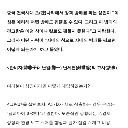
중국 전국시대 초(
楚
)
나라에서 창과 방패를 파는 상인이 “이
창은 예리해 어떤 방패도 꿰뚫을 수 있다. 그리고 이 방패의
견고함은 어떤 창이나 칼로도 꿰뚫지 못한다”고 자랑했다.
그러자 어떤 사람이 “자네의 창으로 자네의 방패를 찌르면
어떻게 되는가?” 하고 물었다.
<
한비자(
韓非子
)>
난일(
難一
)
난세편(
難世篇
)
의 고사(
故事
)
여러분이 상인이라면 어떻게 대답하겠는가?
<
그림1>을 살펴보자. A와 B가 서로 상충하는 경우 우리는
“딜레마에 빠졌다”고 말한다. 모순적인 상황에는 △경제
성장과 환경 보호 △매출 향상과 원가 절감 △재고 비용