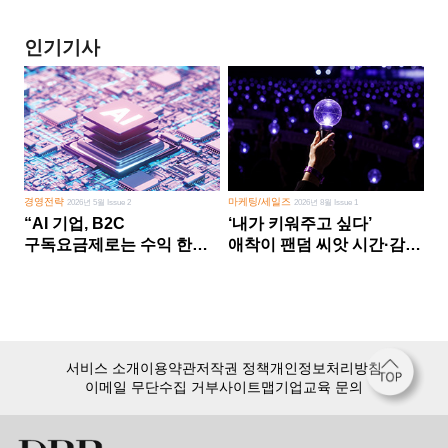
인기기사
경영전략
마케팅/세일즈
2026년 5월 Issue 2
2026년 8월 Issue 1
“AI 기업, B2C
‘내가 키워주고 싶다’
구독요금제로는 수익 한계
애착이 팬덤 씨앗 시간·감정
다른 사업 없이 AI 성장에만
쏟다 보면 ‘정체성
의존 땐 위기”
공동체’로
서비스 소개
이용약관
저작권 정책
개인정보처리방침
이메일 무단수집 거부
사이트맵
기업교육 문의